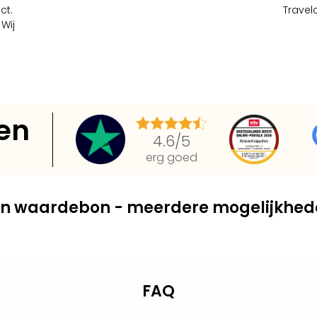
ct.
Travelc
 Wij
en
4.6
/5
erg goed
en waardebon - meerdere mogelijkhed
FAQ