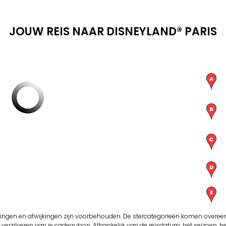
JOUW REIS NAAR DISNEYLAND® PARIS
igingen en afwijkingen zijn voorbehouden. De stercategorieën komen overee
et verzilveren van je cadeaubon. Afhankelijk van de reisdatum, het seizoen,