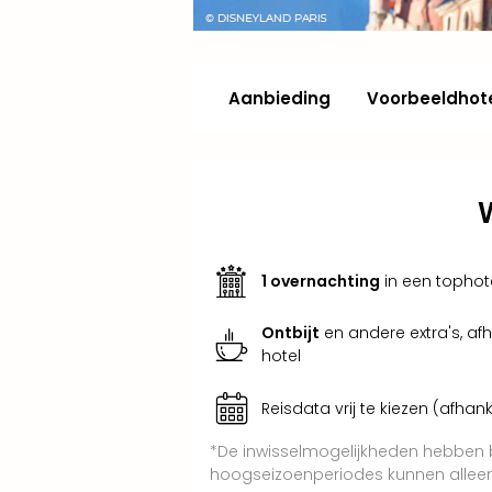
Aanbieding
Voorbeeldhot
1 overnachting
in een tophot
Ontbijt
en andere extra's, af
hotel
Reisdata vrij te kiezen (afhank
*De inwisselmogelijkheden hebben b
hoogseizoenperiodes kunnen alleen