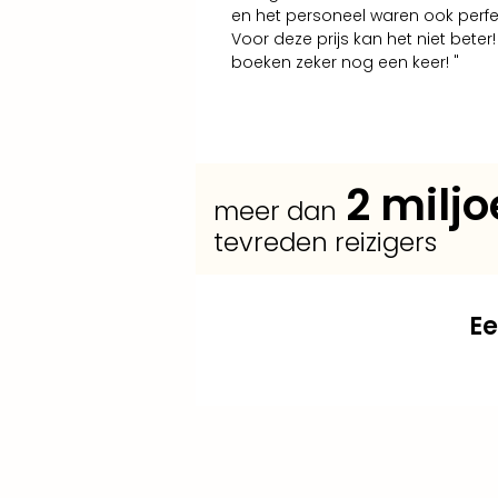
en het personeel waren ook perfe
Voor deze prijs kan het niet beter!
boeken zeker nog een keer! "
2
miljo
meer dan
tevreden reizigers
E
+
+
+
Breidt jouw dagticket uit tot een
Verleng
Voeg
extra reizigers
jouw verblijf en kies uit
toe en
Disneyland® Parijs combiticket
profiteer van
andere hotels of
aantrekkelijke
met 1 of 2 dagen entree in beide
voorwaarden voor kinderen
kamercategorieën
.
.