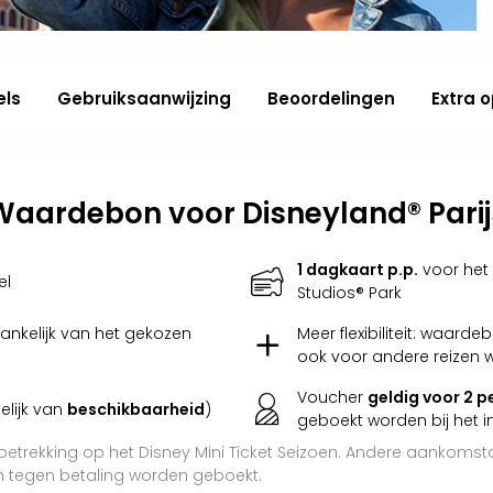
els
Gebruiksaanwijzing
Beoordelingen
Extra o
Waardebon voor Disneyland® Parij
1 dagkaart p.p.
voor het 
el
Studios® Park
hankelijk van het gekozen
Meer flexibiliteit: waarde
ook voor andere reizen 
Voucher
geldig voor 2 
elijk van
beschikbaarheid
)
geboekt worden bij het i
etrekking op het Disney Mini Ticket Seizoen. Andere aankoms
 tegen betaling worden geboekt.