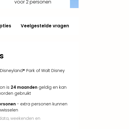
voor 2 personen
pties
Veelgestelde vragen
s
Disneyland® Park of Walt Disney
bon is
24 maanden
geldig en kan
worden gebruikt
personen
- extra personen kunnen
nwisselen
tdata, weekenden en