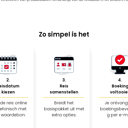
Zo simpel is het
2
.
3
.
4
.
eisdatum
Reis
Boekin
kiezen
samenstellen
voltooie
de reis online
Breidt het
Je ontvang
lefonisch met
basispakket uit met
boekingsbeve
 waardebon.
extra opties.
g per e-ma