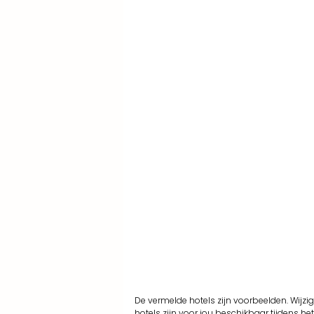
De vermelde hotels zijn voorbeelden. Wijz
hotels zijn voor jou beschikbaar tijdens h