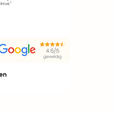
ircus."
4.6
/5
geweldig
en