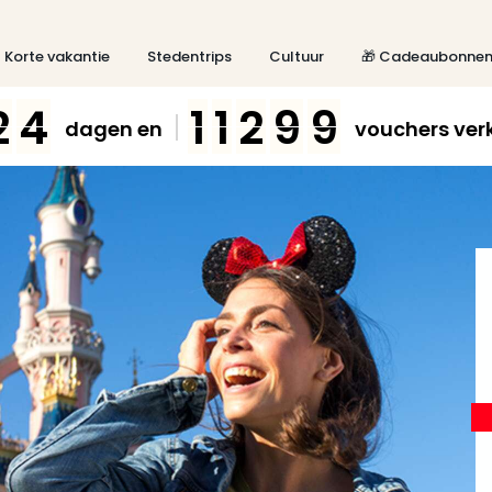
Korte vakantie
Stedentrips
Cultuur
🎁 Cadeaubonne
2
4
1
1
2
9
9
dagen en
vouchers ver