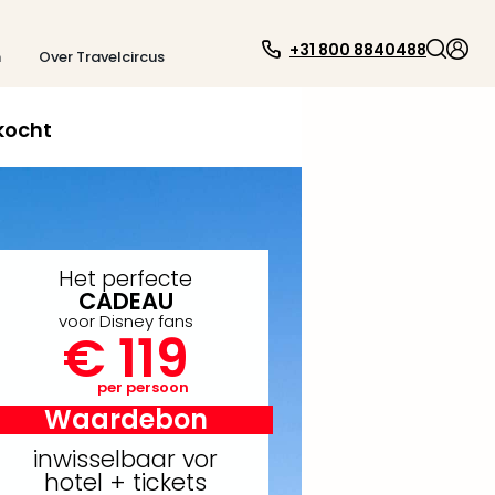
+31 800 8840488
n
Over Travelcircus
kocht
Het perfecte
CADEAU
voor Disney fans
€ 119
per persoon
Waardebon
inwisselbaar vor
hotel + tickets