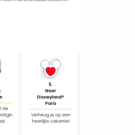
5
.
g
Naar
n
Disneyland®
Paris
t de
stigin
Verheug je op een
il.
heerlijke vakantie!