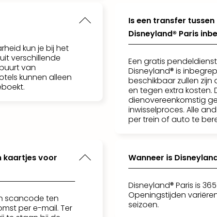
Is een transfer tussen 
Disneyland® Paris inb
heid kun je bij het
 uit verschillende
Een gratis pendeldienst
 buurt van
Disneyland® is inbegrep
otels kunnen alleen
beschikbaar zullen zijn
boekt.
en tegen extra kosten.
dienovereenkomstig ge
inwisselproces. Alle and
per trein of auto te ber
 kaartjes voor
Wanneer is Disneyland
Disneyland® Paris is 3
Openingstijden variëren
en scancode ten
seizoen.
mst per e-mail. Ter