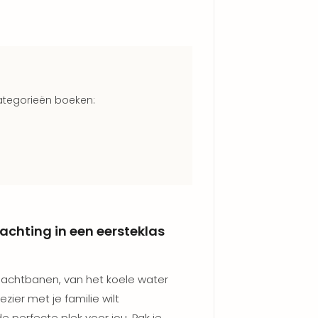
categorieën boeken:
nachting in een eersteklas
e achtbanen, van het koele water
ier met je familie wilt
e perfecte plek voor jou. Pak je