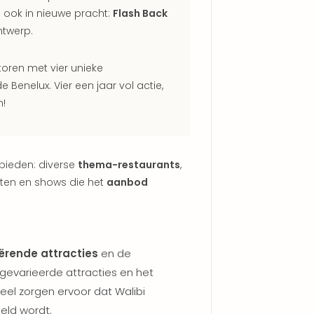
n ook in nieuwe pracht:
Flash Back
twerp.
toren met vier unieke
 Benelux. Vier een jaar vol actie,
n!
 bieden: diverse
thema-restaurants
,
nten en shows die het
aanbod
iërende attracties
en de
e gevarieerde attracties en het
eel zorgen ervoor dat Walibi
ld wordt.