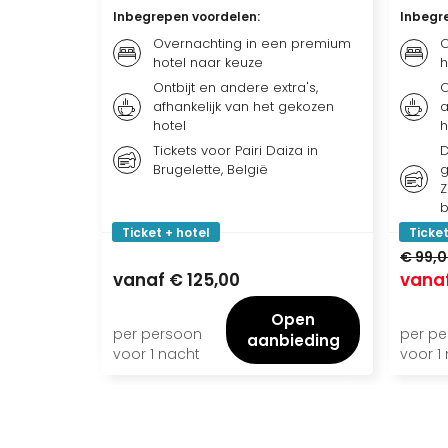
Inbegrepen voordelen
:
Inbegr
Overnachting in een premium
O
hotel naar keuze
h
Ontbijt en andere extra's,
O
afhankelijk van het gekozen
a
hotel
h
Tickets voor Pairi Daiza in
D
Brugelette, België
g
Z
b
Ticket + hotel
Ticket
€ 99,
vanaf
€ 125,00
vana
Open
per persoon
per p
aanbieding
voor 1 nacht
voor 1