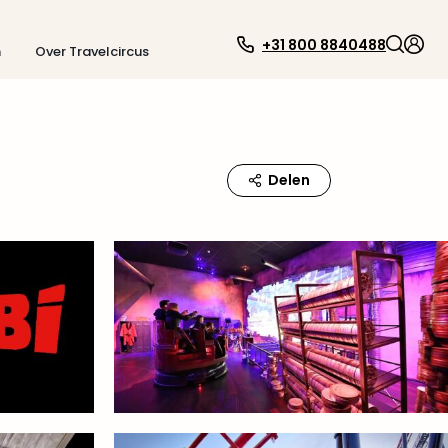
+31 800 8840488
n
Over Travelcircus
Delen