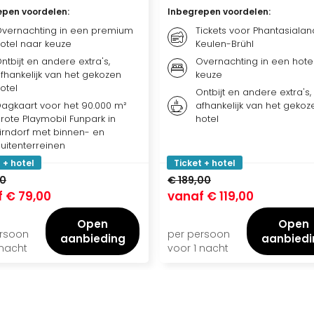
epen voordelen
:
Inbegrepen voordelen
:
vernachting in een premium
Tickets voor Phantasialan
otel naar keuze
Keulen-Brühl
ntbijt en andere extra's,
Overnachting in een hote
fhankelijk van het gekozen
keuze
otel
Ontbijt en andere extra's,
agkaart voor het 90.000 m²
afhankelijk van het gekoz
rote Playmobil Funpark in
hotel
irndorf met binnen- en
uitenterreinen
 + hotel
Ticket + hotel
00
€ 189,00
f
€ 79,00
vanaf
€ 119,00
Open
Open
ersoon
per persoon
aanbieding
aanbiedi
 nacht
voor 1 nacht