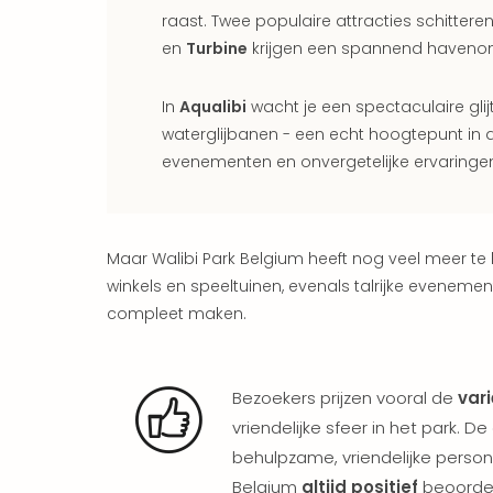
raast. Twee populaire attracties schittere
en
Turbine
krijgen een spannend havenon
In
Aqualibi
wacht je een spectaculaire glij
waterglijbanen - een echt hoogtepunt in de
evenementen en onvergetelijke ervaringe
Maar Walibi Park Belgium heeft nog veel meer te
winkels en speeltuinen, evenals talrijke eveneme
compleet maken.
Bezoekers prijzen vooral de
var
vriendelijke sfeer in het park. D
behulpzame, vriendelijke person
Belgium
altijd positief
beoordee