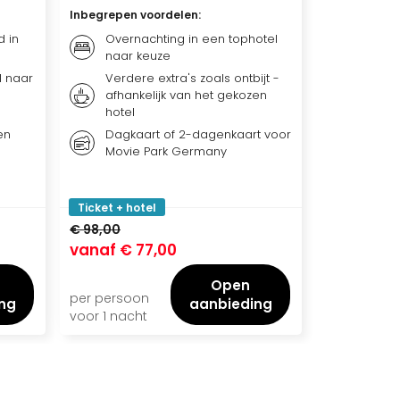
Inbegrepen voordelen
:
d in
Overnachting in een tophotel
naar keuze
l naar
Verdere extra's zoals ontbijt -
afhankelijk van het gekozen
hotel
en
Dagkaart of 2-dagenkaart voor
Movie Park Germany
Ticket + hotel
€ 98,00
vanaf
€ 77,00
Open
per persoon
ng
aanbieding
voor 1 nacht