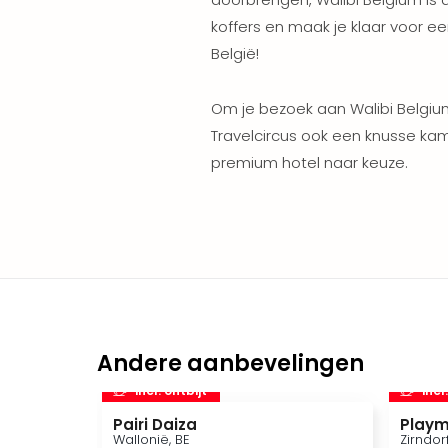
koffers en maak je klaar voor e
België!
Om je bezoek aan Walibi Belgium
Travelcircus ook een knusse k
premium hotel naar keuze.
Andere aanbevelingen
incl. ontbijt
incl
Pairi Daiza
Playm
Wallonië, BE
Zirndor