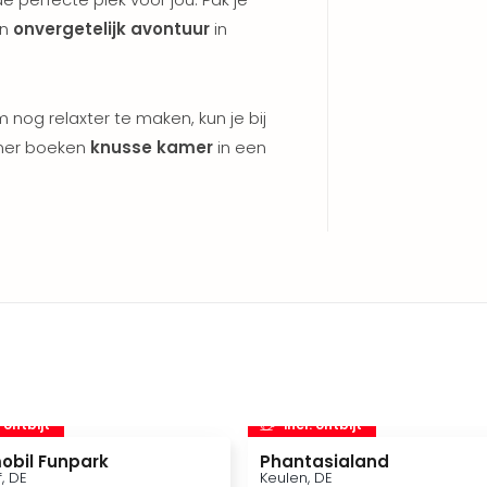
en
onvergetelijk avontuur
in
 nog relaxter te maken, kun je bij
amer boeken
knusse kamer
in een
. ontbijt
incl. ontbijt
obil Funpark
Phantasialand
f, DE
Keulen, DE