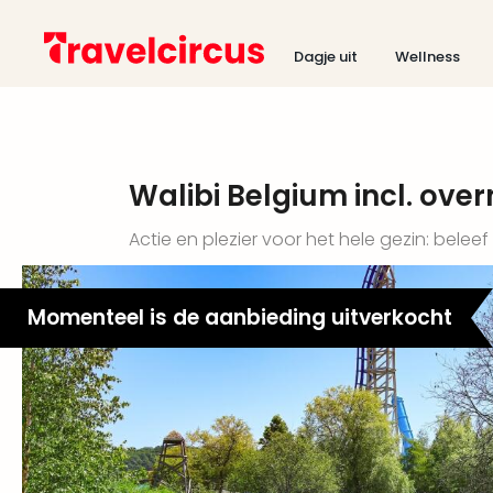
Dagje uit
Wellness
Walibi Belgium incl. ove
Actie en plezier voor het hele gezin: bele
Momenteel is de aanbieding uitverkocht