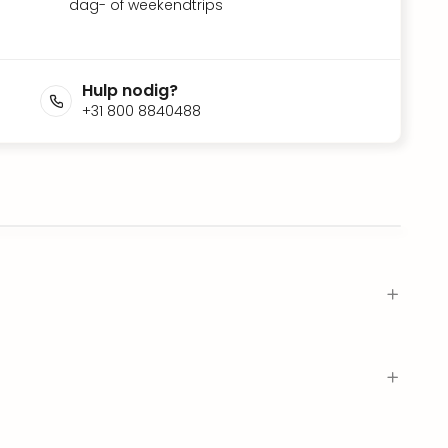
dag- of weekendtrips
Hulp nodig?
+31 800 8840488