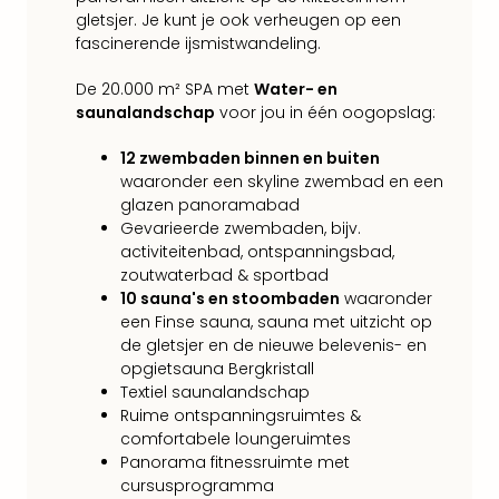
Tour
gletsjer. Je kunt je ook verheugen op een
Van
fascinerende ijsmistwandeling.
Gog
Mus
De 20.000 m² SPA met
Water- en
Con
saunalandschap
voor jou in één oogopslag:
&
12 zwembaden binnen en buiten
Sho
waaronder een skyline zwembad en een
Loll
glazen panoramabad
Berli
Gevarieerde zwembaden, bijv.
🎁
activiteitenbad, ontspanningsbad,
Cad
zoutwaterbad & sportbad
Naa
10 sauna's en stoombaden
waaronder
cate
een Finse sauna, sauna met uitzicht op
Cad
de gletsjer en de nieuwe belevenis- en
Mov
opgietsauna Bergkristall
Park
Textiel saunalandschap
cad
Ruime ontspanningsruimtes &
War
comfortabele loungeruimtes
Bros.
Panorama fitnessruimte met
Stud
cursusprogramma