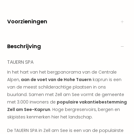
Kort
vaka
Naa
Voorzieningen
bes
Wee
weg
Wee
Beschrijving
Belg
Wee
TAUERN SPA
Duit
Wee
In het hart van het bergpanorama van de Centrale
Nede
Alpen,
aan de voet van de Hohe Tauern
kaprun is een
alle
van de meest schilderachtige plaatsen in ons
wee
buurland. Samen met Zell am See vormt de gemeente
weg
Vaka
met 3.000 inwoners de
populaire vakantiebestemming
Vaka
Zell am See-Kaprun
. Hoge bergreservoirs, bergen en
Oost
skipistes kenmerken hier het landschap.
Vaka
Italië
De TAUERN SPA in Zell am See is een van de populairste