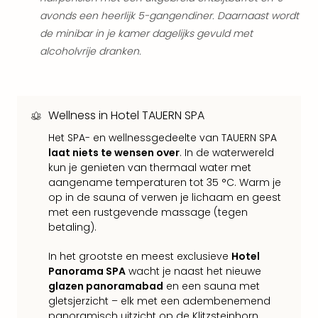
Mak
of
avonds een heerlijk 5-gangendiner. Daarnaast wordt
Harr
de minibar in je kamer dagelijks gevuld met
Pott
alcoholvrije dranken.
Lon
met
tran
Mer
Wellness in Hotel TAUERN SPA
Ben
Het SPA- en wellnessgedeelte van TAUERN SPA
&
laat niets te wensen over
. In de waterwereld
Pors
kun je genieten van thermaal water met
Mus
aangename temperaturen tot 35 °C. Warm je
Louv
op in de sauna of verwen je lichaam en geest
Mus
met een rustgevende massage (tegen
Kast
betaling).
van
Versa
In het grootste en meest exclusieve
Hotel
Ga
Panorama SPA
wacht je naast het nieuwe
of
glazen panoramabad
en een sauna met
Thro
gletsjerzicht – elk met een adembenemend
Stud
panoramisch uitzicht op de Klitzsteinhorn