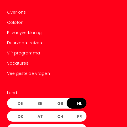
Over ons
Colofon
Privacyverklaring
Duurzaam reizen
VIP programma
Vacatures
Veelgestelde vragen
Land
DE
BE
GB
NL
DK
AT
CH
FR