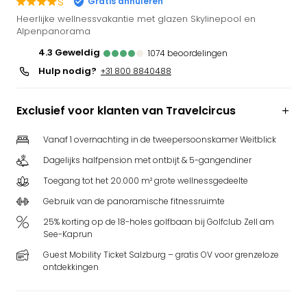
s
Gratis annuleren
Puy
Heerlijke wellnessvakantie met glazen Skylinepool en
du
Alpenpanorama
Fou
4.3
geweldig
1074
beoordelingen
Bob
Hulp nodig?
+31 800 8840488
alle
deal
Wate
Exclusief voor klanten van Travelcircus
Trop
Isla
Vanaf 1 overnachting in de tweepersoonskamer Weitblick
Rula
Dagelijks halfpension met ontbijt & 5-gangendiner
The
Erdi
Toegang tot het 20.000 m² grote wellnessgedeelte
alle
Gebruik van de panoramische fitnessruimte
deal
25% korting op de 18-holes golfbaan bij Golfclub Zell am
Dier
See-Kaprun
Zoo
Berli
Guest Mobility Ticket Salzburg – gratis OV voor grenzeloze
ontdekkingen
Sere
Park
Safa