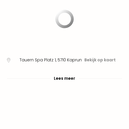
Naa
cate
Well
Cent
Tau
Spa
alle
aan
The
Tauern Spa Platz 1
,
5710
Kaprun
Bekijk op kaart
Bad
Nie
Clau
Lees meer
The
Bad
Sch
San
Bali
The
alle
aan