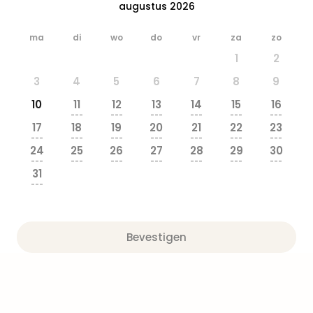
Well
augustus 2026
Naa
bes
ma
di
wo
do
vr
za
zo
Well
1
2
Well
Duit
3
4
5
6
7
8
9
Well
10
11
12
13
14
15
16
Nede
---
---
---
---
---
---
Well
17
18
19
20
21
22
23
---
---
---
---
---
---
---
Oost
24
25
26
27
28
29
30
alle
---
---
---
---
---
---
---
aan
31
---
The
The
Duit
The
Bevestigen
Nede
The
Oost
alle
aan