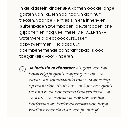
Tour
Harr
In de
Kidstein kinder SPA
komen ook de jonge
Pott
gasten van Tauern Spa Kaprun aan hun
and
trekken. Voor de kleintjes zijn er
Binnen- en
buitenbaden
zwembaden, peuterbaden, drie
the
glijbanen en nog veel meer. De TAUERN SPA
curs
waterwereld biedt ook cursussen
chil
babyzwemmen. Het absoluut
Lon
adembenemende panoramabad is ook
Disn
toegankelijk voor kinderen.
Paris
Aut
Je inclusieve diensten:
Als gast van het
bele
hotel krijg je gratis toegang tot de SPA
Stut
water- en saunawereld met SPA ervaring
Ove
op meer dan 20.000 m². Je kunt ook gratis
Trav
trainen in de panorama fitnessruimte. De
Trav
TAUERN SPA voorziet je ook van zachte
Ove
badjassen en badaccessoires van hoge
Trav
kwaliteit voor de duur van je verblijf.
Ove
ons
Ban