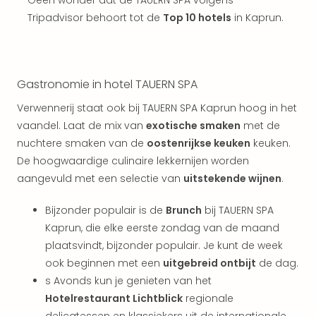
Geen wonder dat de TAUERN SPA volgens
Parij
Tripadvisor behoort tot de
Top 10 hotels
in Kaprun.
Pra
Boe
Wen
alle
Gastronomie in hotel TAUERN SPA
aan
Nede
Verwennerij staat ook bij TAUERN SPA Kaprun hoog in het
Ams
vaandel. Laat de mix van
exotische smaken
met de
Den
nuchtere smaken van de
oostenrijkse keuken
keuken.
Haa
De hoogwaardige culinaire lekkernijen worden
Rot
aangevuld met een selectie van
uitstekende wijnen
.
Utre
alle
Bijzonder populair is de
Brunch
bij TAUERN SPA
aan
Duit
Kaprun, die elke eerste zondag van de maand
Berli
plaatsvindt, bijzonder populair. Je kunt de week
Düss
ook beginnen met een
uitgebreid ontbijt
de dag.
Ham
s Avonds kun je genieten van het
Keul
Hotelrestaurant Lichtblick
regionale
Mün