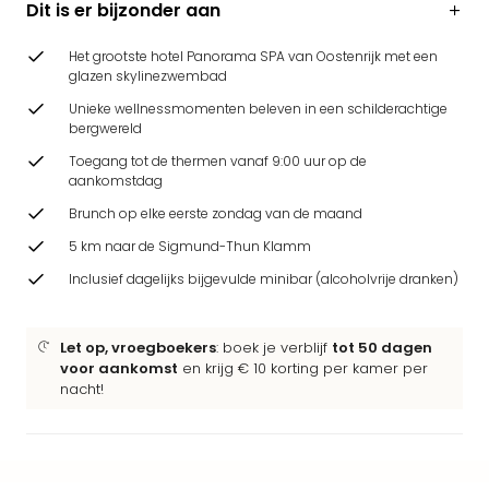
Dit is er bijzonder aan
Beek
Ber
Het grootste hotel Panorama SPA van Oostenrijk met een
Wild
glazen skylinezwembad
Adve
Zoo
Unieke wellnessmomenten beleven in een schilderachtige
bergwereld
Emm
alle
Toegang tot de thermen vanaf 9:00 uur op de
deal
aankomstdag
Naa
Brunch op elke eerste zondag van de maand
Bes
5 km naar de Sigmund-Thun Klamm
Pret
Eur
Inclusief dagelijks bijgevulde minibar (alcoholvrije dranken)
Pret
Duit
Pret
Let op, vroegboekers
: boek je verblijf
tot 50 dagen
voor aankomst
en krijg € 10 korting per kamer per
Nede
nacht!
Pret
Belg
alle
aan