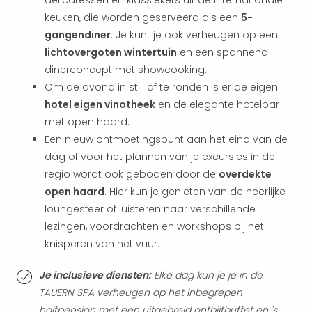
delicatessen en klassiekers uit de internationale
alle
keuken, die worden geserveerd als een
5-
aan
gangendiner
. Je kunt je ook verheugen op een
Belg
Ant
lichtovergoten wintertuin
en een spannend
Brus
dinerconcept met showcooking.
alle
Om de avond in stijl af te ronden is er de eigen
aan
hotel eigen vinotheek
en de elegante hotelbar
Cult
met open haard.
Naa
Een nieuw ontmoetingspunt aan het eind van de
cate
dag of voor het plannen van je excursies in de
Mus
en
regio wordt ook geboden door de
overdekte
tent
open haard
. Hier kun je genieten van de heerlijke
The
loungesfeer of luisteren naar verschillende
Mak
lezingen, voordrachten en workshops bij het
of
knisperen van het vuur.
Harr
Pott
Je inclusieve diensten:
Elke dag kun je je in de
Lon
TAUERN SPA verheugen op het inbegrepen
The
halfpension met een uitgebreid ontbijtbuffet en 's