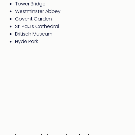
Kort
Tower Bridge
vaka
Westminster Abbey
Naa
Covent Garden
bes
St. Pauls Cathedral
Wee
Britisch Museum
weg
Hyde Park
Wee
Belg
Wee
Duit
Wee
Nede
alle
wee
weg
Vaka
Vaka
Oost
Vaka
Italië