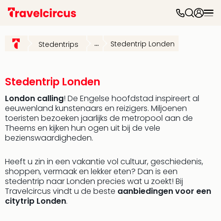
Dag
uit
...
Stedentrip Londen
Stedentrips
Naa
cate
Pret
Phan
Stedentrip Londen
Disn
London calling
! De Engelse hoofdstad inspireert al
Eur
eeuwenland kunstenaars en reizigers. Miljoenen
Park
toeristen bezoeken jaarlijks de metropool aan de
Mov
Theems en kijken hun ogen uit bij de vele
Park
bezienswaardigheden.
Eftel
Slag
Heeft u zin in een vakantie vol cultuur, geschiedenis,
Parc
shoppen, vermaak en lekker eten? Dan is een
Astér
stedentrip naar Londen precies wat u zoekt! Bij
Wali
Travelcircus vindt u de beste
aanbiedingen voor een
Belg
citytrip Londen
.
Bell
Park