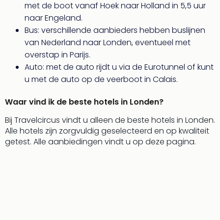
Tour
met de boot vanaf Hoek naar Holland in 5,5 uur
Harr
naar Engeland.
Pott
Bus: verschillende aanbieders hebben buslijnen
and
van Nederland naar Londen, eventueel met
the
overstap in Parijs.
curs
Auto: met de auto rijdt u via de Eurotunnel of kunt
chil
Lon
u met de auto op de veerboot in Calais.
Disn
Paris
Waar vind ik de beste hotels in Londen?
Aut
Bij Travelcircus vindt u alleen de beste hotels in Londen.
bele
Alle hotels zijn zorgvuldig geselecteerd en op kwaliteit
Stut
getest. Alle aanbiedingen vindt u op deze pagina.
Ove
Trav
Trav
Ove
Trav
Ove
ons
Ban