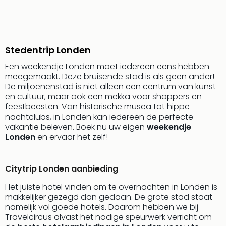
Beek
Ber
Wild
Adve
Stedentrip Londen
Zoo
Emm
Een weekendje Londen moet iedereen eens hebben
alle
meegemaakt. Deze bruisende stad is als geen ander!
deal
De miljoenenstad is niet alleen een centrum van kunst
Naa
en cultuur, maar ook een mekka voor shoppers en
Bes
feestbeesten. Van historische musea tot hippe
nachtclubs, in Londen kan iedereen de perfecte
Pret
vakantie beleven. Boek nu uw eigen
weekendje
Eur
Londen
en ervaar het zelf!
Pret
Duit
Pret
Citytrip Londen aanbieding
Nede
Pret
Het juiste hotel vinden om te overnachten in Londen is
Belg
makkelijker gezegd dan gedaan. De grote stad staat
alle
namelijk vol goede hotels. Daarom hebben we bij
aan
Travelcircus alvast het nodige speurwerk verricht om