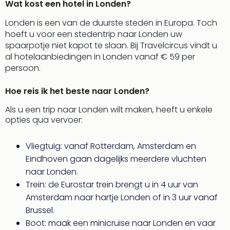
Wat kost een hotel in Londen?
Tour
Van
Londen is een van de duurste steden in Europa. Toch
Gog
hoeft u voor een stedentrip naar Londen uw
Mus
spaarpotje niet kapot te slaan. Bij Travelcircus vindt u
Con
al hotelaanbiedingen in Londen vanaf € 59 per
&
persoon.
Sho
Loll
Hoe reis ik het beste naar Londen?
Berli
🎁
Als u een trip naar Londen wilt maken, heeft u enkele
opties qua vervoer:
Cad
Naa
cate
Vliegtuig: vanaf Rotterdam, Amsterdam en
Cad
Eindhoven gaan dagelijks meerdere vluchten
Mov
naar Londen.
Park
Trein: de Eurostar trein brengt u in 4 uur van
cad
Amsterdam naar hartje Londen of in 3 uur vanaf
War
Brussel.
Bros.
Stud
Boot: maak een minicruise naar Londen en vaar