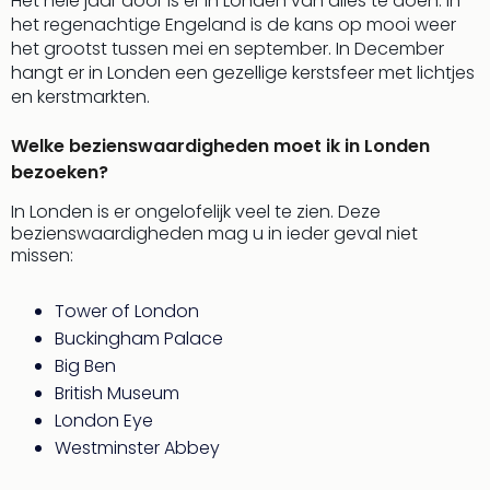
Mak
Het hele jaar door is er in Londen van alles te doen. In
of
het regenachtige Engeland is de kans op mooi weer
Harr
het grootst tussen mei en september. In December
Pott
hangt er in Londen een gezellige kerstsfeer met lichtjes
Lon
en kerstmarkten.
met
tran
Welke bezienswaardigheden moet ik in Londen
Mer
bezoeken?
Ben
In Londen is er ongelofelijk veel te zien. Deze
&
bezienswaardigheden mag u in ieder geval niet
Pors
missen:
Mus
Louv
Tower of London
Mus
Kast
Buckingham Palace
van
Big Ben
Versa
British Museum
Ga
London Eye
of
Westminster Abbey
Thro
Stud