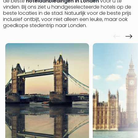
de beste
hotelaanbiedingen in Londen
voor u te
Well
vinden. Bij ons ziet u handgeselecteerde hotels op de
Naa
beste locaties in de stad. Natuurlijk voor de beste prijs
bes
inclusief ontbijt, voor niet alleen een leuke, maar ook
Well
goedkope stedentrip naar Londen.
Well
Duit
Well
Nede
Well
Oost
alle
aan
The
The
Duit
The
Nede
The
Oost
alle
aan