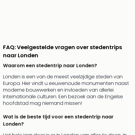
alle
aan
Belg
Ant
Brus
alle
aan
FAQ: Veelgestelde vragen over stedentrips
Cult
naar Londen
Naa
cate
Waarom een stedentrip naar Londen?
Mus
en
Londen is een van de meest veelzijdige steden van
tent
Europa. Hier vindt u eeuwenoude monumenten naast
The
moderne bouwwerken en invloeden van allerlei
Mak
internationale culturen. Een bezoek aan de Engelse
of
hoofdstad mag niemand missen!
Harr
Pott
Wat is de beste tijd voor een stedentrip naar
Lon
Londen?
The