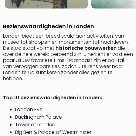
Naa
cate
Well
Cent
Bezienswaardigheden in Londen
Tau
Londen biedt een breed scala aan activiteiten, van
Spa
musea tot shoppen en monumenten tot nachtleven.
alle
De stad staat vol met
historische bouwwerken
die
aan
over de hele wereld beroemd zijn. U herkent er vast een
The
paar uit uw favoriete films! Daarnaast zijn er ook tal
Bad
van verborgen pareltjes, zodat u telkens weer naar
Nie
Londen terug kunt keren zonder alles gezien te
hebben.
Clau
The
Bad
Top 10 bezienswaardigheden in Londen:
Sch
San
London Eye
Bali
Buckingham Palace
The
Tower of London
alle
Big Ben & Palace of Westminster
aan