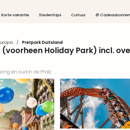
Korte vakantie
Stedentrips
Cultuur
🎁 Cadeaubonne
Europa
/
Pretpark Duitsland
(voorheen Holiday Park) incl. ove
jong en oud in de Pfalz