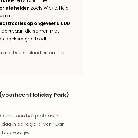
 kinderen stralen. Hier
oriete helden
zoals Wickie, Heidi,
Maja.
ieattracties op ongeveer 5.000
or achtbaan die samen met
n donkere grot biedt.
saland Deutschland en ontdek
(voorheen Holiday Park)
 bezoek aan het pretpark in
 dag in de regio blijven? Dan
nbod voor je.