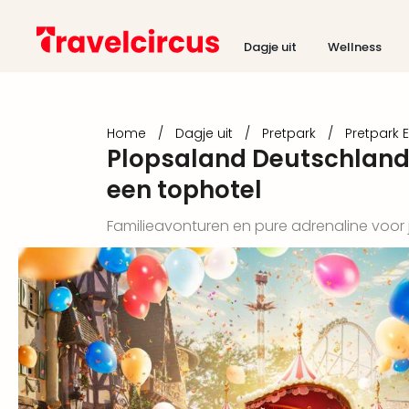
Dagje uit
Wellness
Home
/
Dagje uit
/
Pretpark
/
Pretpark 
Plopsaland Deutschland 
een tophotel
Familieavonturen en pure adrenaline voor 