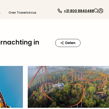
+31 800 8840488
n
Over Travelcircus
rnachting in
Delen