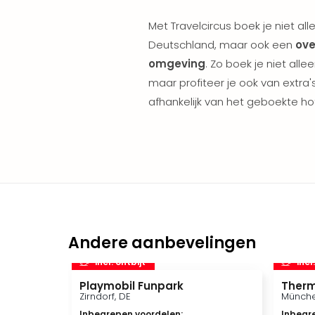
Met Travelcircus boek je niet al
Deutschland, maar ook een
ove
omgeving
. Zo boek je niet alle
maar profiteer je ook van extra's
afhankelijk van het geboekte hot
Andere aanbevelingen
incl. ontbijt
incl
Playmobil Funpark
Therm
Zirndorf, DE
Münche
Inbegrepen voordelen
:
Inbegr