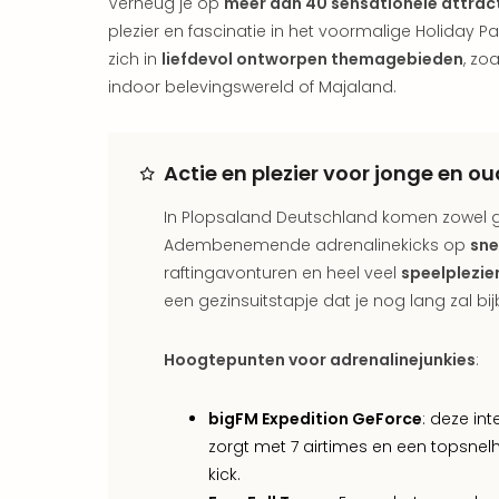
Verheug je op
meer dan 40 sensationele attrac
plezier en fascinatie in het voormalige Holiday P
zich in
liefdevol ontworpen themagebieden
, zo
indoor belevingswereld of Majaland.
Actie en plezier voor jonge en o
In Plopsaland Deutschland komen zowel gr
Adembenemende adrenalinekicks op
sne
raftingavonturen en heel veel
speelplezie
een gezinsuitstapje dat je nog lang zal bijb
Hoogtepunten voor adrenalinejunkies
:
bigFM Expedition GeForce
: deze in
zorgt met 7 airtimes en een topsnel
kick.