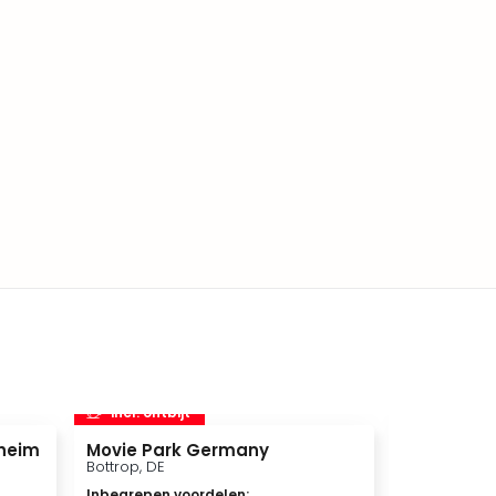
incl. ontbijt
incl. ontbi
heim
Movie Park Germany
Therme Eu
Bottrop, DE
Euskirchen, 
Inbegrepen voordelen
:
Inbegrepen 