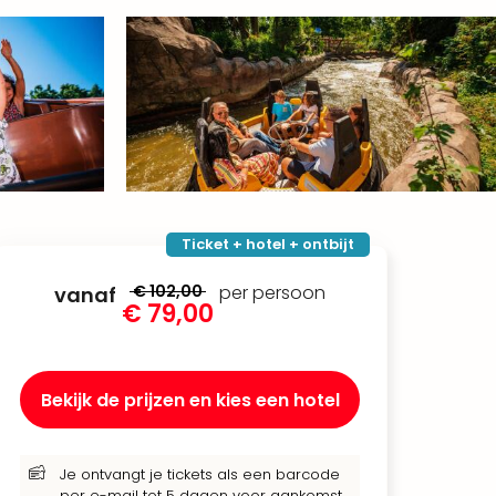
Ticket + hotel + ontbijt
€ 102,00
per persoon
vanaf
€ 79,00
Bekijk de prijzen en kies een hotel
Je ontvangt je tickets als een barcode
per e-mail tot 5 dagen voor aankomst.