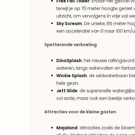
Free Fall Tower
: Ervaar het gevoel 
terwijl je op 70 meter hoogte gen
uitzicht, om vervolgens in vrije val 
Sky Scream
: De unieke, 55 meter h
een acceleratie van 0 naar 100 km/u
Spetterende verkoeling
:
DinoSplash
: het nieuwe raftingavo
wateren, langs watervallen en fant
Wickie Splash
: de wildwaterbaan bied
hele gezin.
Jett Slide
: de supersnelle waterglijb
vol actie, maar ook een beetje ver
Attracties voor de kleine gasten
:
Majaland
: attracties zoals de blo