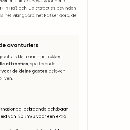
ties
en unieke shows voor actie,
ark in Haßloch. De attracties bevinden
als het Vikingdorp, het Paltser dorp, de
ude avonturiers
oot als klein aan hun trekken.
lle attracties
, spetterende
r voor de kleine gasten
beloven
lijven.
ternationaal bekroonde achtbaan
heid van 120 km/u voor een extra