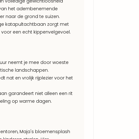
van volledige gewichtloosheid
iet van het adembenemende
weer naar de grond te suizen.
oge katapultachtbaan zorgt met
 voor een echt kippenvelgevoel.
ntuur neemt je mee door woeste
astische landschappen.
t nat en vrolijk rijplezier voor het
aan garandeert niet alleen een rit
koeling op warme dagen.
ementoren, Maja's bloemensplash