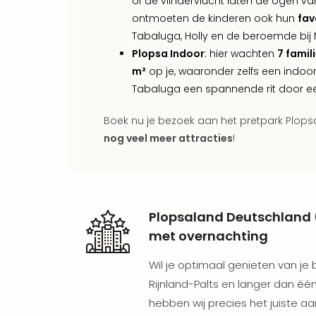
of de vlindervlucht laten de ogen van
ontmoeten de kinderen ook hun
fav
Tabaluga, Holly en de beroemde bij 
Plopsa Indoor
: hier wachten
7 famil
m²
op je, waaronder zelfs een indo
Tabaluga een spannende rit door ee
Boek nu je bezoek aan het pretpark Plop
nog veel meer attracties
!
Plopsaland Deutschland 
met overnachting
Wil je optimaal genieten van je
Rijnland-Palts en langer dan één
hebben wij precies het juiste aa