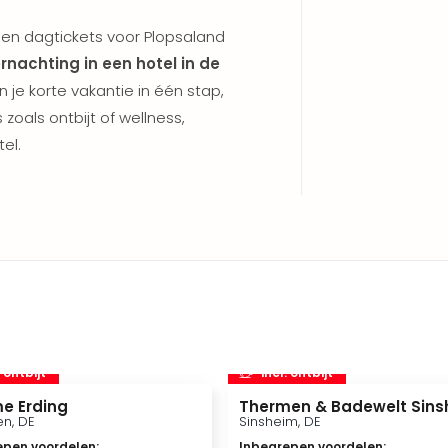
leen dagtickets voor Plopsaland
rnachting in een hotel in de
en je korte vakantie in één stap,
 zoals ontbijt of wellness,
el.
. ontbijt
incl. ontbijt
e Erding
Thermen & Badewelt Sins
n, DE
Sinsheim, DE
epen voordelen
:
Inbegrepen voordelen
: