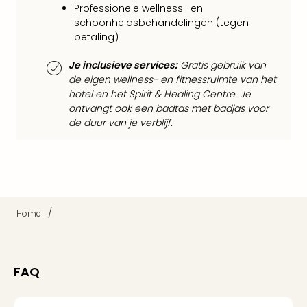
Professionele wellness- en
Tour
schoonheidsbehandelingen (tegen
Van
betaling)
Gog
Mus
Je inclusieve services:
Gratis gebruik van
Con
de eigen wellness- en fitnessruimte van het
&
hotel en het Spirit & Healing Centre. Je
Sho
ontvangt ook een badtas met badjas voor
Loll
de duur van je verblijf.
Berli
🎁
Cad
Naa
cate
Cad
/
Home
Mov
Park
cad
War
FAQ
Bros.
Stud