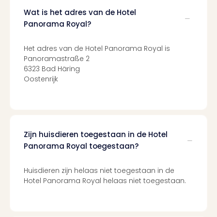
Tour
Wat is het adres van de Hotel
Harr
Pott
Panorama Royal?
and
the
Het adres van de Hotel Panorama Royal is
curs
Panoramastraße 2
chil
6323 Bad Häring
Lon
Oostenrijk
Disn
Paris
Aut
bele
Stut
Zijn huisdieren toegestaan in de Hotel
Ove
Panorama Royal toegestaan?
Trav
Trav
Huisdieren zijn helaas niet toegestaan in de
Ove
Hotel Panorama Royal helaas niet toegestaan.
Trav
Ove
ons
Ban