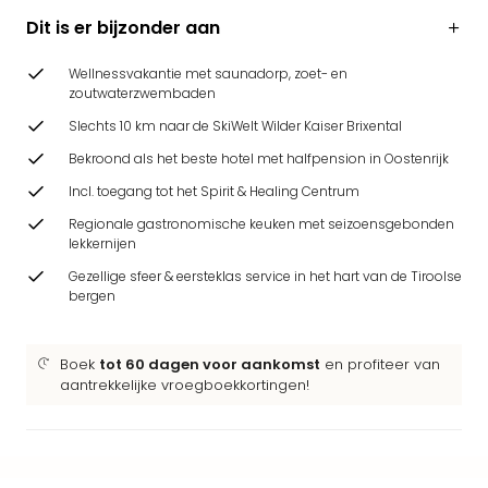
Beek
Dit is er bijzonder aan
Ber
Wild
Wellnessvakantie met saunadorp, zoet- en
Adve
zoutwaterzwembaden
Zoo
Slechts 10 km naar de SkiWelt Wilder Kaiser Brixental
Emm
alle
Bekroond als het beste hotel met halfpension in Oostenrijk
deal
Incl. toegang tot het Spirit & Healing Centrum
Naa
Regionale gastronomische keuken met seizoensgebonden
Bes
lekkernijen
Pret
Eur
Gezellige sfeer & eersteklas service in het hart van de Tiroolse
bergen
Pret
Duit
Pret
Boek
tot 60 dagen voor aankomst
en profiteer van
Nede
aantrekkelijke vroegboekkortingen!
Pret
Belg
alle
aan