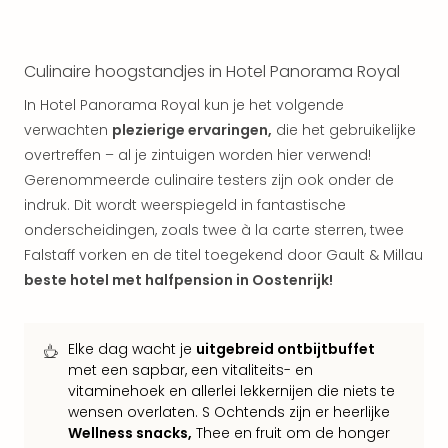
Parij
Pra
Boe
Culinaire hoogstandjes in Hotel Panorama Royal
Wen
alle
In Hotel Panorama Royal kun je het volgende
aan
verwachten
plezierige ervaringen,
die het gebruikelijke
Nede
overtreffen – al je zintuigen worden hier verwend!
Ams
Gerenommeerde culinaire testers zijn ook onder de
Den
indruk. Dit wordt weerspiegeld in fantastische
Haa
onderscheidingen, zoals twee à la carte sterren, twee
Rot
Falstaff vorken en de titel toegekend door Gault & Millau
Utre
alle
beste hotel met halfpension in Oostenrijk!
aan
Duit
Berli
Elke dag wacht je
uitgebreid ontbijtbuffet
Düss
met een sapbar, een vitaliteits- en
Ham
vitaminehoek en allerlei lekkernijen die niets te
Keul
wensen overlaten. S Ochtends zijn er heerlijke
Mün
Wellness snacks,
Thee en fruit om de honger