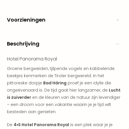
Kort
vaka
Naa
Voorzieningen
bes
Wee
weg
Wee
Beschrijving
Belg
Wee
Hotel Panorama Royal
Duit
Wee
Groene bergweiden, tjilpende vogels en kabbelende
Nede
beekjes kenmerken de Tiroler bergwereld. In het
alle
pittoreske dorpje
Bad Häring
proef je een idylle die
wee
ongeëvenaard is. De tijd gaat hier langzamer, de
Lucht
weg
is zuiverder
en de kleuren van de natuur zijn levendiger
Vaka
Vaka
– een droom voor een vakantie waarin je je tijd wilt
Oost
besteden aan genieten.
Vaka
Italië
De
4⭑S Hotel Panorama Royal
is een plek waar je je