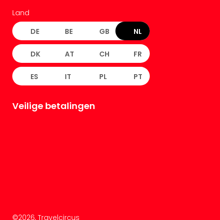
Land
DE
BE
GB
NL
DK
AT
CH
FR
ES
IT
PL
PT
Veilige betalingen
©
2026
, Travelcircus