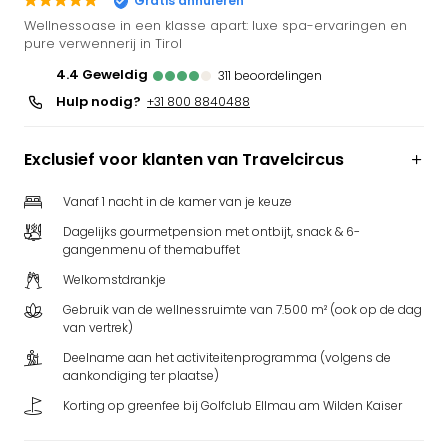
Gratis annuleren
Puy
Wellnessoase in een klasse apart: luxe spa-ervaringen en
du
pure verwennerij in Tirol
Fou
4.4
geweldig
311
beoordelingen
Bob
Hulp nodig?
+31 800 8840488
alle
deal
Wate
Exclusief voor klanten van Travelcircus
Trop
Isla
Vanaf 1 nacht in de kamer van je keuze
Rula
Dagelijks gourmetpension met ontbijt, snack & 6-
The
gangenmenu of themabuffet
Erdi
Welkomstdrankje
alle
deal
Gebruik van de wellnessruimte van 7.500 m² (ook op de dag
Dier
van vertrek)
Zoo
Deelname aan het activiteitenprogramma (volgens de
Berli
aankondiging ter plaatse)
Sere
Korting op greenfee bij Golfclub Ellmau am Wilden Kaiser
Park
Safa