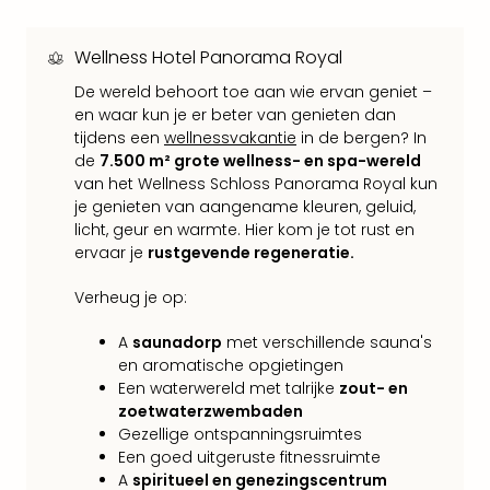
Mak
of
Harr
Wellness Hotel Panorama Royal
Pott
De wereld behoort toe aan wie ervan geniet –
Lon
en waar kun je er beter van genieten dan
met
tijdens een
wellnessvakantie
in de bergen? In
tran
de
7.500 m² grote wellness- en spa-wereld
Mer
van het Wellness Schloss Panorama Royal kun
Ben
je genieten van aangename kleuren, geluid,
&
licht, geur en warmte. Hier kom je tot rust en
Pors
ervaar je
rustgevende regeneratie.
Mus
Louv
Verheug je op:
Mus
Kast
A
saunadorp
met verschillende sauna's
van
en aromatische opgietingen
Versa
Een waterwereld met talrijke
zout- en
Ga
zoetwaterzwembaden
of
Gezellige ontspanningsruimtes
Thro
Een goed uitgeruste fitnessruimte
Stud
A
spiritueel en genezingscentrum