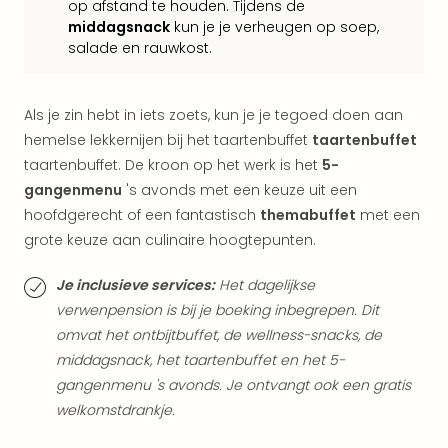
op afstand te houden. Tijdens de
alle
middagsnack
kun je je verheugen op soep,
aan
salade en rauwkost.
Belg
Ant
Brus
Als je zin hebt in iets zoets, kun je je tegoed doen aan
alle
aan
hemelse lekkernijen bij het taartenbuffet
taartenbuffet
Cult
taartenbuffet. De kroon op het werk is het
5-
Naa
gangenmenu
's avonds met een keuze uit een
cate
hoofdgerecht of een fantastisch
themabuffet
met een
Mus
grote keuze aan culinaire hoogtepunten.
en
tent
Je inclusieve services:
Het dagelijkse
The
verwenpension is bij je boeking inbegrepen. Dit
Mak
omvat het ontbijtbuffet, de wellness-snacks, de
of
Harr
middagsnack, het taartenbuffet en het 5-
Pott
gangenmenu 's avonds. Je ontvangt ook een gratis
Lon
welkomstdrankje.
The