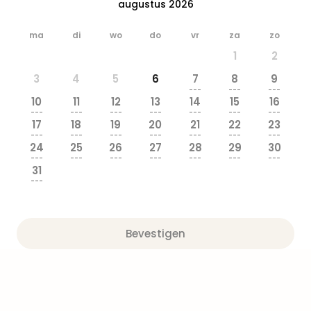
Well
augustus 2026
Naa
bes
ma
di
wo
do
vr
za
zo
Well
1
2
Well
Duit
3
4
5
6
7
8
9
---
---
---
Well
10
11
12
13
14
15
16
Nede
---
---
---
---
---
---
---
Well
17
18
19
20
21
22
23
---
---
---
---
---
---
---
Oost
24
25
26
27
28
29
30
alle
---
---
---
---
---
---
---
aan
31
---
The
The
Duit
The
Bevestigen
Nede
The
Oost
alle
aan