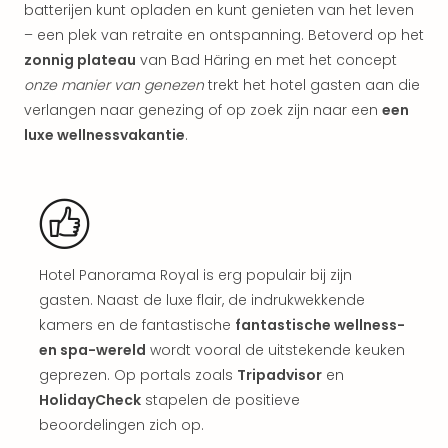
Vaka
batterijen kunt opladen en kunt genieten van het leven
Kroa
– een plek van retraite en ontspanning. Betoverd op het
alle
zonnig plateau
van Bad Häring en met het concept
aan
onze manier van genezen
trekt het hotel gasten aan die
Naa
verlangen naar genezing of op zoek zijn naar een
een
cate
Hote
luxe wellnessvakantie
.
Nach
weg
Duu
hote
Stra
Kast
Hotel Panorama Royal is erg populair bij zijn
Wint
gasten. Naast de luxe flair, de indrukwekkende
alle
kamers en de fantastische
fantastische wellness-
hote
en spa-wereld
wordt vooral de uitstekende keuken
Sted
Naa
geprezen. Op portals zoals
Tripadvisor
en
bes
HolidayCheck
stapelen de positieve
Eur
beoordelingen zich op.
Lon