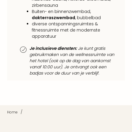
Mak
zirbensauna
of
Buiten- en binnenzwembad,
Harr
dakterraszwembad
, bubbelbad
Pott
diverse ontspanningsruimtes &
Lon
fitnessruimte met de modernste
met
apparatuur
tran
Mer
Je inclusieve diensten:
Je kunt gratis
Ben
gebruikmaken van de wellnessruimte van
&
het hotel (ook op de dag van aankomst
Pors
vanaf 10:00 uur). Je ontvangt ook een
Mus
badjas voor de duur van je verblijf.
Louv
Mus
Kast
van
Versa
Ga
/
Home
of
Thro
Stud