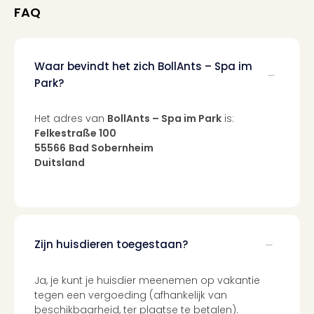
Tour
FAQ
Van
Gog
Mus
Waar bevindt het zich BollAnts – Spa im
Con
Park?
&
Sho
Loll
Het adres van
BollAnts – Spa im Park
is:
Berli
Felkestraße 100
🎁
55566
Bad Sobernheim
Duitsland
Cad
Naa
cate
Cad
Mov
Park
Zijn huisdieren toegestaan?
cad
War
Ja, je kunt je huisdier meenemen op vakantie
Bros.
tegen een vergoeding (afhankelijk van
Stud
beschikbaarheid, ter plaatse te betalen).