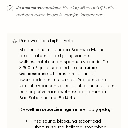
alle
Je inclusieve services:
Het dagelijkse ontbijtbuffet
aan
Belg
met een ruime keuze is voor jou inbegrepen.
Ant
Brus
alle
aan
Pure wellness bij BollAnts
Cult
Midden in het natuurpark Soonwald-Nahe
Naa
belooft alleen al de ligging van het
cate
wellnesshotel een ontspannen vakantie. De
Mus
3.500 m² grote spa biedt je een
ruime
en
wellnessoase
, uitgerust met sauna's,
tent
zwembaden en rustruimtes. Profiteer van je
The
vakantie voor een volledig ontspannen uitje en
Mak
een ongeëvenaard wellnessprogramma in
of
Bad Sobernheimer BollAnts.
Harr
Pott
De
wellnessvoorzieningen
in één oogopslag:
Lon
Finse sauna, biosauna, stoombad,
The
Hubertus-sauna, heilerde-stoombad,