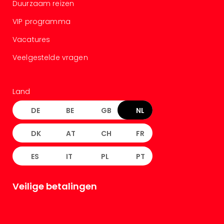
Duurzaam reizen
VIP programma
Vacatures
Veelgestelde vragen
Land
DE
BE
GB
NL
DK
AT
CH
FR
ES
IT
PL
PT
Veilige betalingen