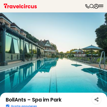
Dag
uit
Naa
cate
Pret
Phan
Disn
Eur
Park
Mov
Park
Eftel
Slag
Parc
Astér
Bekijk op kaart
Wali
Belg
BollAnts – Spa im Park
Bell
Park
Gratis annuleren