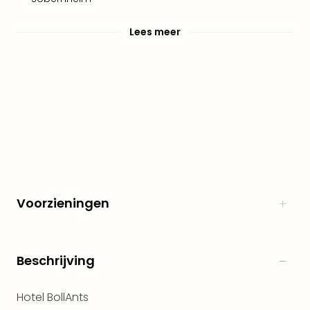
Naa
cate
Lees meer
Well
Cent
Tau
Spa
alle
aan
The
Bad
Nie
Clau
The
Voorzieningen
Bad
Sch
San
Bali
Beschrijving
The
alle
Hotel BollAnts
aan