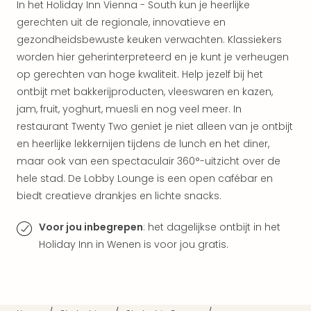
Vaka
In het Holiday Inn Vienna - South kun je heerlijke
Kroa
gerechten uit de regionale, innovatieve en
alle
gezondheidsbewuste keuken verwachten. Klassiekers
aan
worden hier geherinterpreteerd en je kunt je verheugen
Naa
op gerechten van hoge kwaliteit. Help jezelf bij het
cate
ontbijt met bakkerijproducten, vleeswaren en kazen,
Hote
Nach
jam, fruit, yoghurt, muesli en nog veel meer. In
weg
restaurant Twenty Two geniet je niet alleen van je ontbijt
Duu
en heerlijke lekkernijen tijdens de lunch en het diner,
hote
maar ook van een spectaculair 360°-uitzicht over de
Stra
hele stad. De Lobby Lounge is een open cafébar en
Kast
biedt creatieve drankjes en lichte snacks.
Wint
alle
Voor jou inbegrepen
: het dagelijkse ontbijt in het
hote
Holiday Inn in Wenen is voor jou gratis.
Sted
Naa
bes
Eur
Lon