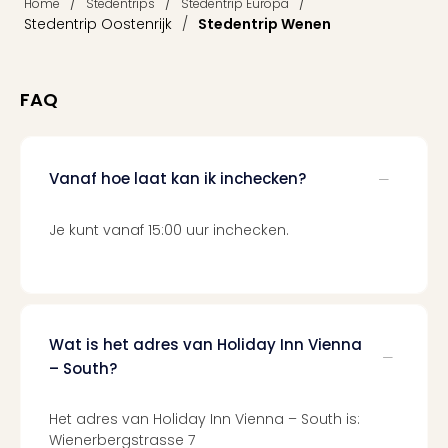
/
/
/
Home
Stedentrips
Stedentrip Europa
Parij
Stedentrip Oostenrijk
/
Stedentrip Wenen
Pra
Boe
Wen
FAQ
alle
aan
Nede
Ams
Vanaf hoe laat kan ik inchecken?
Den
Haa
Je kunt vanaf 15:00 uur inchecken.
Rot
Utre
alle
aan
Duit
Wat is het adres van Holiday Inn Vienna
Berli
Düss
– South?
Ham
Keul
Het adres van Holiday Inn Vienna – South is:
Mün
Wienerbergstrasse 7