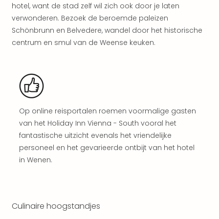
Kort
hotel, want de stad zelf wil zich ook door je laten
vaka
verwonderen. Bezoek de beroemde paleizen
Naa
Schönbrunn en Belvedere, wandel door het historische
bes
centrum en smul van de Weense keuken.
Wee
weg
Wee
Belg
Wee
Duit
Op online reisportalen roemen voormalige gasten
Wee
Nede
van het Holiday Inn Vienna - South vooral het
alle
fantastische uitzicht evenals het vriendelijke
wee
personeel en het gevarieerde ontbijt van het hotel
weg
in Wenen.
Vaka
Vaka
Oost
Vaka
Culinaire hoogstandjes
Italië