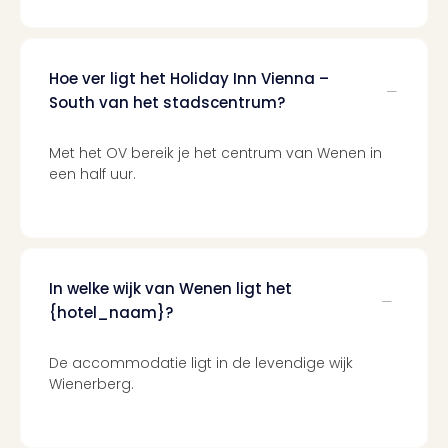
Mak
of
Harr
Pott
Hoe ver ligt het Holiday Inn Vienna –
Lon
South van het stadscentrum?
met
tran
Mer
Met het OV bereik je het centrum van Wenen in
een half uur.
Ben
&
Pors
Mus
Louv
Mus
In welke wijk van Wenen ligt het
Kast
{hotel_naam}?
van
Versa
De accommodatie ligt in de levendige wijk
Ga
Wienerberg.
of
Thro
Stud