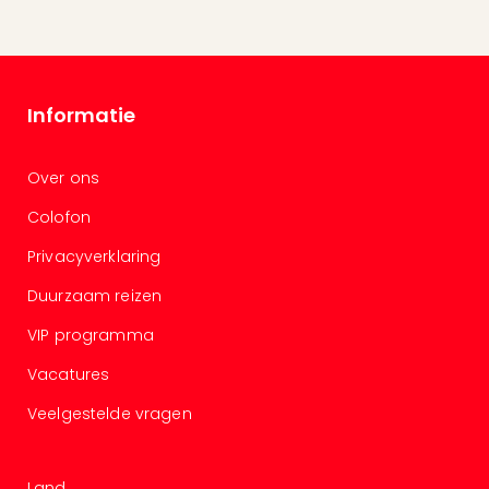
Tour
Van
Gog
Mus
Con
Informatie
&
Sho
Over ons
Loll
Berli
Colofon
🎁
Cad
Privacyverklaring
Naa
Duurzaam reizen
cate
Cad
VIP programma
Mov
Park
Vacatures
cad
Veelgestelde vragen
War
Bros.
Stud
Land