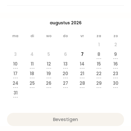
Beek
Ber
Wild
Adve
augustus 2026
Zoo
Emm
ma
di
wo
do
vr
za
zo
alle
1
2
deal
3
4
5
6
7
8
9
Naa
---
---
Bes
10
11
12
13
14
15
16
Pret
---
---
---
---
---
---
---
17
18
19
20
21
22
23
Eur
---
---
---
---
---
---
---
Pret
24
25
26
27
28
29
30
Duit
---
---
---
---
---
---
---
31
Pret
---
Nede
Pret
Belg
alle
Bevestigen
aan