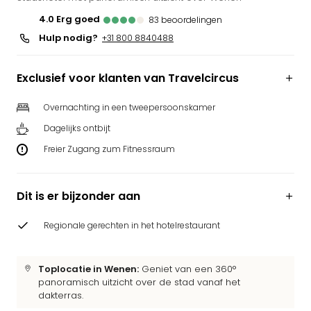
Puy
4.0
erg goed
83
beoordelingen
du
Hulp nodig?
+31 800 8840488
Fou
Bob
alle
Exclusief voor klanten van Travelcircus
deal
Wate
Overnachting in een tweepersoonskamer
Trop
Dagelijks ontbijt
Isla
Freier Zugang zum Fitnessraum
Rula
The
Erdi
Dit is er bijzonder aan
alle
deal
Regionale gerechten in het hotelrestaurant
Dier
Zoo
Berli
Toplocatie in Wenen:
Geniet van een 360°
Sere
panoramisch uitzicht over de stad vanaf het
Park
dakterras.
Safa