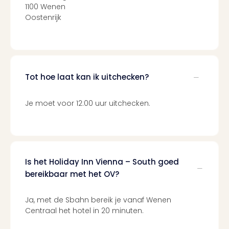
alle
1100 Wenen
aan
Oostenrijk
Belg
Ant
Brus
alle
aan
Tot hoe laat kan ik uitchecken?
Cult
Naa
Je moet voor 12:00 uur uitchecken.
cate
Mus
en
tent
The
Mak
Is het Holiday Inn Vienna – South goed
of
bereikbaar met het OV?
Harr
Pott
Ja, met de Sbahn bereik je vanaf Wenen
Lon
Centraal het hotel in 20 minuten.
The