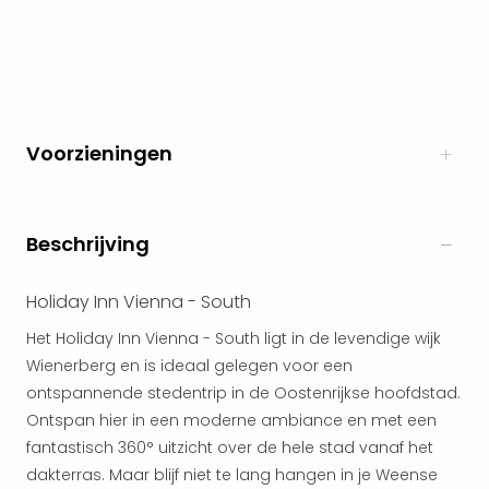
Naa
cate
Well
Cent
Tau
Spa
Voorzieningen
alle
aan
The
Bad
Beschrijving
Nie
Clau
Holiday Inn Vienna - South
The
Bad
Het Holiday Inn Vienna - South ligt in de levendige wijk
Sch
Wienerberg en is ideaal gelegen voor een
San
ontspannende stedentrip in de Oostenrijkse hoofdstad.
Bali
Ontspan hier in een moderne ambiance en met een
The
fantastisch 360° uitzicht over de hele stad vanaf het
alle
aan
dakterras. Maar blijf niet te lang hangen in je Weense