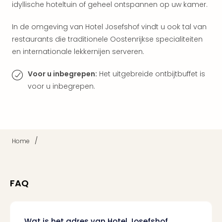
idyllische hoteltuin of geheel ontspannen op uw kamer.
Parij
Pra
In de omgeving van Hotel Josefshof vindt u ook tal van
Boe
restaurants die traditionele Oostenrijkse specialiteiten
Wen
alle
en internationale lekkernijen serveren.
aan
Nede
Voor u inbegrepen:
Het uitgebreide ontbijtbuffet is
Ams
voor u inbegrepen.
Den
Haa
Rot
Utre
alle
/
Home
aan
Duit
Berli
Düss
FAQ
Ham
Keul
Mün
Wat is het adres van Hotel Josefshof