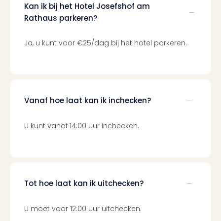
Mak
Kan ik bij het Hotel Josefshof am
of
Rathaus parkeren?
Harr
Pott
Lon
Ja, u kunt voor €25/dag bij het hotel parkeren.
met
tran
Mer
Ben
&
Vanaf hoe laat kan ik inchecken?
Pors
Mus
U kunt vanaf 14:00 uur inchecken.
Louv
Mus
Kast
van
Versa
Tot hoe laat kan ik uitchecken?
Ga
of
Thro
U moet voor 12:00 uur uitchecken.
Stud