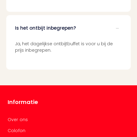
Tour
Van
Gog
Mus
Is het ontbijt inbegrepen?
Con
&
Ja, het dagelijkse ontbijtbuffet is voor u bij de
Sho
prijs inbegrepen.
Loll
Berli
🎁
Cad
Naa
cate
Cad
Mov
Informatie
Park
cad
War
Over ons
Bros.
Colofon
Stud