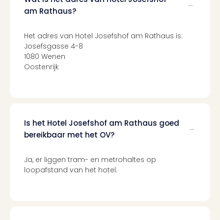
alle
am Rathaus?
aan
Belg
Ant
Het adres van Hotel Josefshof am Rathaus is:
Josefsgasse 4-8
Brus
1080 Wenen
alle
Oostenrijk
aan
Cult
Naa
cate
Mus
en
Is het Hotel Josefshof am Rathaus goed
tent
bereikbaar met het OV?
The
Mak
Ja, er liggen tram- en metrohaltes op
of
loopafstand van het hotel.
Harr
Pott
Lon
The