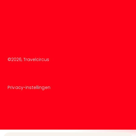
Duu
reiz
Col
Priv
©
2026
, Travelcircus
Privacy-instellingen