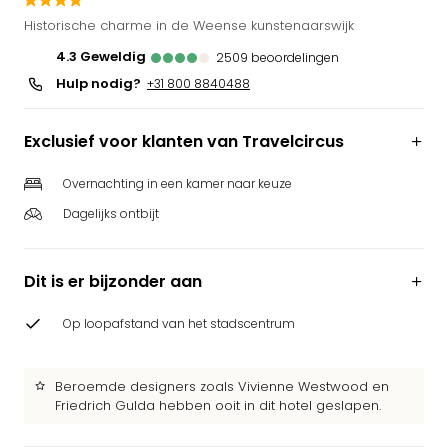
Puy
Historische charme in de Weense kunstenaarswijk
du
4.3
geweldig
2509
beoordelingen
Fou
Hulp nodig?
Bob
+31 800 8840488
alle
deal
Exclusief voor klanten van Travelcircus
Wate
Trop
Overnachting in een kamer naar keuze
Isla
Dagelijks ontbijt
Rula
The
Erdi
Dit is er bijzonder aan
alle
deal
Op loopafstand van het stadscentrum
Dier
Zoo
Berli
Beroemde designers zoals Vivienne Westwood en
Sere
Friedrich Gulda hebben ooit in dit hotel geslapen.
Park
Safa