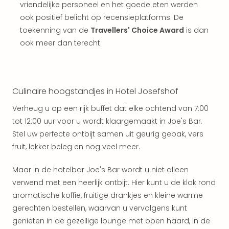
Vaka
vriendelijke personeel en het goede eten werden
Kroa
ook positief belicht op recensieplatforms. De
alle
toekenning van de
Travellers' Choice Award
is dan
aan
ook meer dan terecht.
Naa
cate
Hote
Nach
weg
Culinaire hoogstandjes in Hotel Josefshof
Duu
Verheug u op een rijk buffet dat elke ochtend van 7:00
hote
tot 12:00 uur voor u wordt klaargemaakt in Joe's Bar.
Stra
Stel uw perfecte ontbijt samen uit geurig gebak, vers
Kast
Wint
fruit, lekker beleg en nog veel meer.
alle
hote
Maar in de hotelbar Joe's Bar wordt u niet alleen
Sted
verwend met een heerlijk ontbijt. Hier kunt u de klok rond
Naa
aromatische koffie, fruitige drankjes en kleine warme
bes
gerechten bestellen, waarvan u vervolgens kunt
Eur
genieten in de gezellige lounge met open haard, in de
Lon