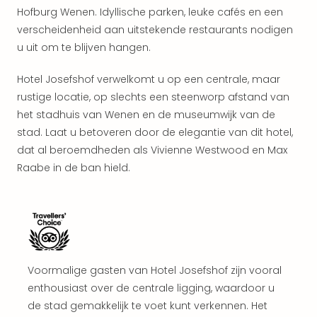
Kort
Hofburg Wenen. Idyllische parken, leuke cafés en een
vaka
verscheidenheid aan uitstekende restaurants nodigen
Naa
u uit om te blijven hangen.
bes
Wee
Hotel Josefshof verwelkomt u op een centrale, maar
weg
rustige locatie, op slechts een steenworp afstand van
Wee
het stadhuis van Wenen en de museumwijk van de
Belg
Wee
stad. Laat u betoveren door de elegantie van dit hotel,
Duit
dat al beroemdheden als Vivienne Westwood en Max
Wee
Raabe in de ban hield.
Nede
alle
wee
weg
Vaka
Vaka
Voormalige gasten van Hotel Josefshof zijn vooral
Oost
Vaka
enthousiast over de centrale ligging, waardoor u
Italië
de stad gemakkelijk te voet kunt verkennen. Het