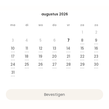
Beek
Ber
Wild
augustus 2026
Adve
Zoo
ma
di
wo
do
vr
za
zo
Emm
1
2
alle
deal
3
4
5
6
7
8
9
---
---
Naa
10
11
12
13
14
15
16
Bes
---
---
---
---
---
---
---
Pret
17
18
19
20
21
22
23
---
---
---
---
---
---
---
Eur
24
25
26
27
28
29
30
Pret
---
---
---
---
---
---
---
Duit
31
---
Pret
Nede
Pret
Belg
Bevestigen
alle
aan