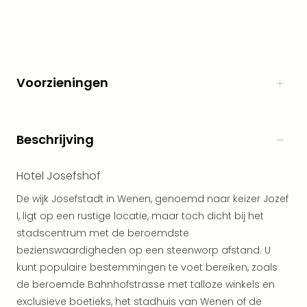
Naa
cate
Well
Cent
Tau
Voorzieningen
Spa
alle
aan
The
Beschrijving
Bad
Nie
Hotel Josefshof
Clau
The
De wijk Josefstadt in Wenen, genoemd naar keizer Jozef
Bad
I, ligt op een rustige locatie, maar toch dicht bij het
Sch
stadscentrum met de beroemdste
San
bezienswaardigheden op een steenworp afstand. U
Bali
kunt populaire bestemmingen te voet bereiken, zoals
The
alle
de beroemde Bahnhofstrasse met talloze winkels en
aan
exclusieve boetieks, het stadhuis van Wenen of de