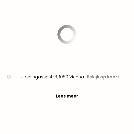
Well
Naa
bes
Well
Well
Duit
Well
Nede
Well
Oost
alle
aan
Josefsgasse 4-8
,
1080
Vienna
Bekijk op kaart
The
The
Duit
Lees meer
The
Nede
The
Oost
alle
aan