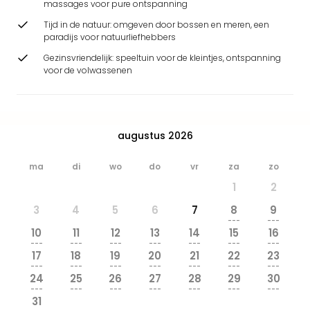
massages voor pure ontspanning
Beek
Ber
Tijd in de natuur: omgeven door bossen en meren, een
Wild
paradijs voor natuurliefhebbers
Adve
Gezinsvriendelijk: speeltuin voor de kleintjes, ontspanning
Zoo
voor de volwassenen
Emm
alle
deal
Naa
augustus 2026
Bes
Pret
ma
di
wo
do
vr
za
zo
Eur
1
2
Pret
Duit
3
4
5
6
7
8
9
Pret
---
---
10
11
12
13
14
15
16
Nede
---
---
---
---
---
---
---
Pret
17
18
19
20
21
22
23
Belg
---
---
---
---
---
---
---
24
25
26
27
28
29
30
alle
---
---
---
---
---
---
---
aan
31