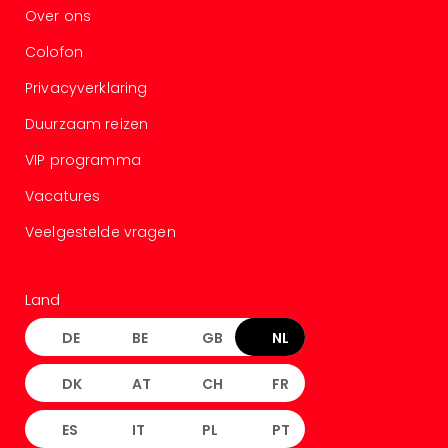
Over ons
Colofon
Privacyverklaring
Duurzaam reizen
VIP programma
Vacatures
Veelgestelde vragen
Land
DE
BE
GB
NL
DK
AT
CH
FR
ES
IT
PL
PT