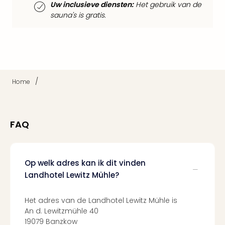
Mak
Uw inclusieve diensten:
Het gebruik van de
of
sauna's is gratis.
Harr
Pott
Lon
met
tran
Mer
/
Home
Ben
&
Pors
Mus
FAQ
Louv
Mus
Kast
Op welk adres kan ik dit vinden
van
Landhotel Lewitz Mühle?
Versa
Ga
of
Het adres van de Landhotel Lewitz Mühle is
Thro
An d. Lewitzmühle 40
Stud
19079 Banzkow