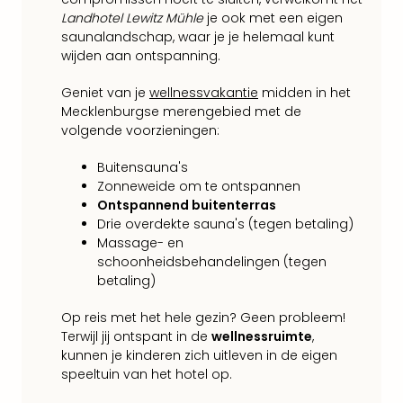
alle
Landhotel Lewitz Mühle
je ook met een eigen
aan
saunalandschap, waar je je helemaal kunt
Belg
wijden aan ontspanning.
Ant
Brus
Geniet van je
wellnessvakantie
midden in het
alle
Mecklenburgse merengebied met de
aan
volgende voorzieningen:
Cult
Naa
Buitensauna's
cate
Zonneweide om te ontspannen
Mus
Ontspannend buitenterras
en
Drie overdekte sauna's (tegen betaling)
Massage- en
tent
schoonheidsbehandelingen (tegen
The
betaling)
Mak
of
Op reis met het hele gezin? Geen probleem!
Harr
Terwijl jij ontspant in de
wellnessruimte
,
Pott
kunnen je kinderen zich uitleven in de eigen
Lon
speeltuin van het hotel op.
The