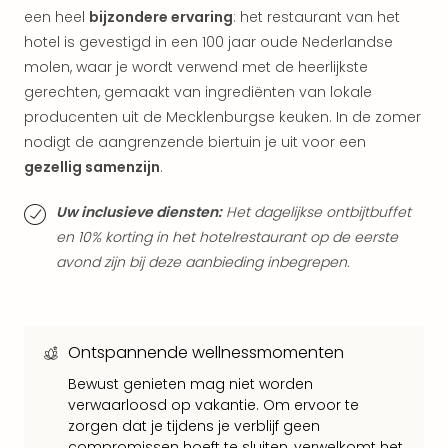
Parij
een heel
bijzondere ervaring
: het restaurant van het
Pra
hotel is gevestigd in een 100 jaar oude Nederlandse
Boe
molen, waar je wordt verwend met de heerlijkste
Wen
gerechten, gemaakt van ingrediënten van lokale
alle
producenten uit de Mecklenburgse keuken. In de zomer
aan
nodigt de aangrenzende biertuin je uit voor een
Nede
gezellig samenzijn
.
Ams
Den
Uw inclusieve diensten:
Het dagelijkse ontbijtbuffet
Haa
Rot
en 10% korting in het hotelrestaurant op de eerste
Utre
avond zijn bij deze aanbieding inbegrepen.
alle
aan
Duit
Berli
Ontspannende wellnessmomenten
Düss
Bewust genieten mag niet worden
Ham
verwaarloosd op vakantie. Om ervoor te
Keul
zorgen dat je tijdens je verblijf geen
Mün
compromissen hoeft te sluiten, verwelkomt het