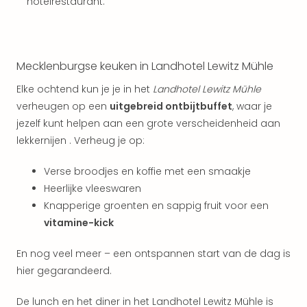
Vaka
hotelrestaurant.
Kroa
alle
aan
Naa
Mecklenburgse keuken in Landhotel Lewitz Mühle
cate
Elke ochtend kun je je in het
Landhotel Lewitz Mühle
Hote
Nach
verheugen op een
uitgebreid ontbijtbuffet
, waar je
weg
jezelf kunt helpen aan een grote verscheidenheid aan
Duu
lekkernijen . Verheug je op:
hote
Stra
Verse broodjes en koffie met een smaakje
Kast
Heerlijke vleeswaren
Wint
Knapperige groenten en sappig fruit voor een
alle
vitamine-kick
hote
Sted
En nog veel meer – een ontspannen start van de dag is
Naa
hier gegarandeerd.
bes
Eur
De lunch en het diner in het Landhotel Lewitz Mühle is
Lon