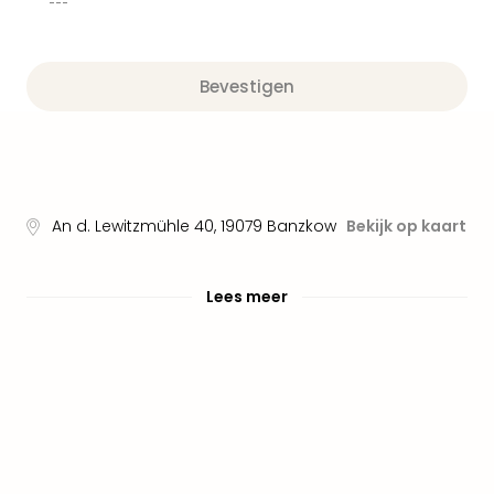
Well
---
Naa
bes
Well
Bevestigen
Well
Duit
Well
Nede
Well
Oost
An d. Lewitzmühle 40
,
19079
Banzkow
Bekijk op kaart
alle
aan
The
Lees meer
The
Duit
The
Nede
The
Oost
alle
aan