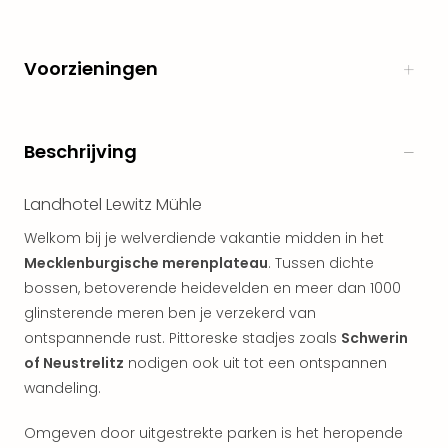
Naa
cate
Well
Voorzieningen
Cent
Tau
Spa
alle
Beschrijving
aan
The
Landhotel Lewitz Mühle
Bad
Nie
Welkom bij je welverdiende vakantie midden in het
Clau
Mecklenburgische merenplateau
. Tussen dichte
The
bossen, betoverende heidevelden en meer dan 1000
Bad
glinsterende meren ben je verzekerd van
Sch
ontspannende rust. Pittoreske stadjes zoals
Schwerin
San
of Neustrelitz
nodigen ook uit tot een ontspannen
Bali
wandeling.
The
alle
Omgeven door uitgestrekte parken is het heropende
aan