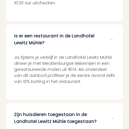
Tour
10:30 Uur uitchecken.
Harr
Pott
and
the
curs
Is er een restaurant in de Landhotel
chil
Lewitz Mühle?
Lon
Disn
Ja, tijdens je verblijf in de Landhotel Lewitz Mühle
Paris
dineer je met Mecklenburgse lekkernijen in een
Aut
gerestaureerde molen uit 1874. Als onderdeel
bele
van dit aanbod profiteer je de eerste avond zelfs
Stut
van 10% korting in het restaurant.
Ove
Trav
Trav
Ove
Trav
Zijn huisdieren toegestaan in de
Ove
Landhotel Lewitz Mühle toegestaan?
ons
Ban