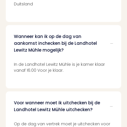
Tour
Duitsland
Van
Gog
Mus
Con
&
Wanneer kan ik op de dag van
Sho
aankomst inchecken bij de Landhotel
Loll
Lewitz Mühle mogelijk?
Berli
🎁
In de Landhotel Lewitz Mühle is je kamer klaar
Cad
vanaf 16:00 Voor je klaar.
Naa
cate
Cad
Mov
Park
Voor wanneer moet ik uitchecken bij de
cad
Landhotel Lewitz Mühle uitchecken?
War
Bros.
Stud
Op de dag van vertrek moet je uitchecken voor