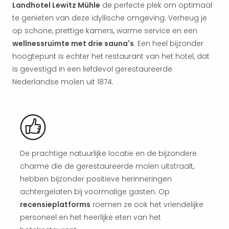
Kort
Landhotel Lewitz Mühle
de perfecte plek om optimaal
vaka
te genieten van deze idyllische omgeving: Verheug je
Naa
op schone, prettige kamers, warme service en een
bes
wellnessruimte met drie sauna's
. Een heel bijzonder
Wee
hoogtepunt is echter het restaurant van het hotel, dat
weg
is gevestigd in een liefdevol gerestaureerde
Wee
Nederlandse molen uit 1874.
Belg
Wee
Duit
Wee
Nede
alle
wee
De prachtige natuurlijke locatie en de bijzondere
weg
charme die de gerestaureerde molen uitstraalt,
Vaka
hebben bijzonder positieve herinneringen
Vaka
achtergelaten bij voormalige gasten. Op
Oost
recensieplatforms
roemen ze ook het vriendelijke
Vaka
personeel en het heerlijke eten van het
Italië