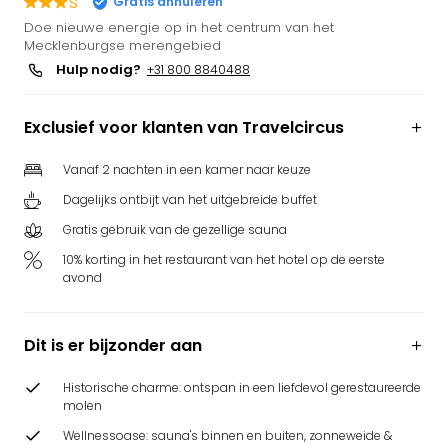
s
Gratis annuleren
Puy
Doe nieuwe energie op in het centrum van het
du
Mecklenburgse merengebied
Fou
Hulp nodig?
+31 800 8840488
Bob
alle
Exclusief voor klanten van Travelcircus
deal
Wate
Vanaf 2 nachten in een kamer naar keuze
Trop
Isla
Dagelijks ontbijt van het uitgebreide buffet
Rula
Gratis gebruik van de gezellige sauna
The
Erdi
10% korting in het restaurant van het hotel op de eerste
avond
alle
deal
Dier
Dit is er bijzonder aan
Zoo
Berli
Historische charme: ontspan in een liefdevol gerestaureerde
Sere
molen
Park
Safa
Wellnessoase: sauna's binnen en buiten, zonneweide &