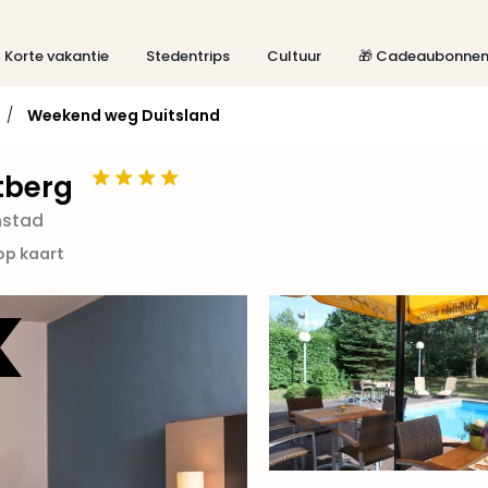
Korte vakantie
Stedentrips
Cultuur
🎁 Cadeaubonne
/
Weekend weg Duitsland
tberg
nstad
 op kaart