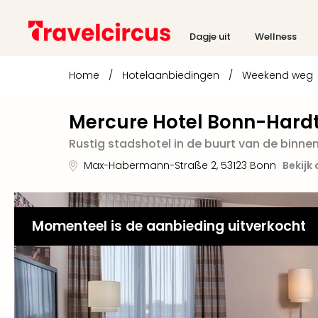
Dagje uit
Wellness
Home
/
Hotelaanbiedingen
/
Weekend weg
Mercure Hotel Bonn-Hard
Rustig stadshotel in de buurt van de binne
Max-Habermann-Straße 2
,
53123
Bonn
Bekijk
Momenteel is de aanbieding uitverkocht