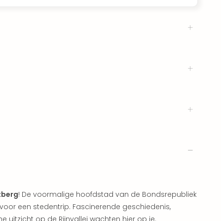
tberg
! De voormalige hoofdstad van de Bondsrepubliek
oor een stedentrip. Fascinerende geschiedenis,
 uitzicht op de Rijnvallei wachten hier op je.