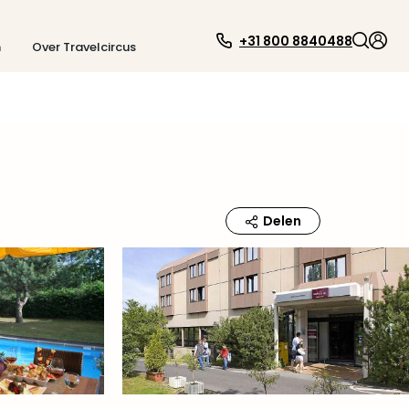
+31 800 8840488
n
Over Travelcircus
Delen