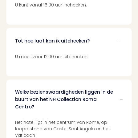
alle
U kunt vanaf 15:00 uur inchecken.
aan
Belg
Ant
Brus
alle
Tot hoe laat kan ik uitchecken?
aan
Cult
Naa
U moet voor 12:00 uur uitchecken.
cate
Mus
en
tent
The
Welke bezienswaardigheden liggen in de
Mak
buurt van het NH Collection Roma
of
Centro?
Harr
Pott
Het hotel ligt in het centrum van Rome, op
Lon
loopafstand van Castel Sant'Angelo en het
The
Vaticaan