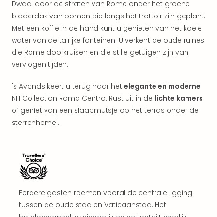
Dwaal door de straten van Rome onder het groene
Naa
bladerdak van bomen die langs het trottoir zijn geplant.
cate
Met een koffie in de hand kunt u genieten van het koele
Well
Cent
water van de talrijke fonteinen. U verkent de oude ruïnes
Tau
die Rome doorkruisen en die stille getuigen zijn van
Spa
vervlogen tijden.
alle
aan
's Avonds keert u terug naar het
elegante en moderne
The
NH Collection Roma Centro. Rust uit in de
lichte kamers
Bad
of geniet van een slaapmutsje op het terras onder de
Nie
sterrenhemel.
Clau
The
Bad
Sch
San
Bali
The
Eerdere gasten roemen vooral de centrale ligging
alle
tussen de oude stad en Vaticaanstad. Het
aan