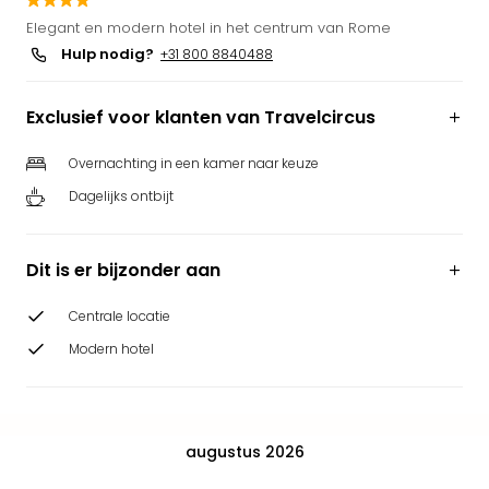
Puy
Elegant en modern hotel in het centrum van Rome
du
Hulp nodig?
+31 800 8840488
Fou
Bob
Exclusief voor klanten van Travelcircus
alle
deal
Wate
Overnachting in een kamer naar keuze
Trop
Dagelijks ontbijt
Isla
Rula
The
Dit is er bijzonder aan
Erdi
alle
Centrale locatie
deal
Modern hotel
Dier
Zoo
Berli
Sere
augustus 2026
Park
Safa