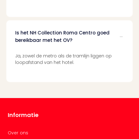
Mak
of
Harr
Pott
Lon
Is het NH Collection Roma Centro goed
met
bereikbaar met het OV?
tran
Mer
Ben
Ja, zowel de metro als de tramlijn liggen op
&
loopafstand van het hotel.
Pors
Mus
Louv
Mus
Kast
van
Versa
Informatie
Ga
of
Thro
Over ons
Stud