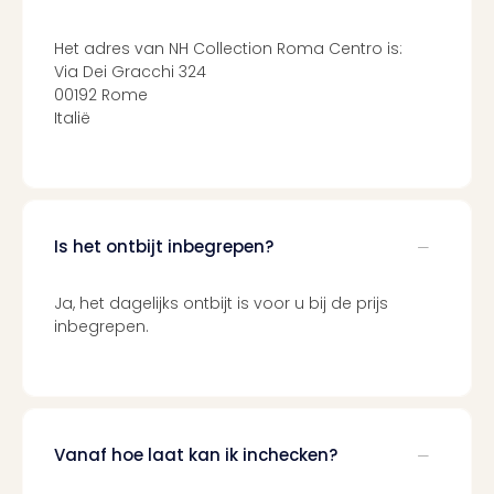
Parij
Pra
Het adres van NH Collection Roma Centro is:
Boe
Via Dei Gracchi 324
Wen
00192 Rome
alle
Italië
aan
Nede
Ams
Den
Haa
Is het ontbijt inbegrepen?
Rot
Utre
Ja, het dagelijks ontbijt is voor u bij de prijs
alle
inbegrepen.
aan
Duit
Berli
Düss
Ham
Keul
Vanaf hoe laat kan ik inchecken?
Mün