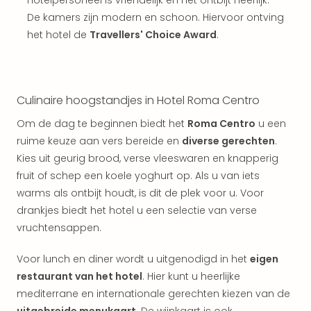
hotelpersoneel is vriendelijk en het ontbijt heerlijk.
Kort
De kamers zijn modern en schoon. Hiervoor ontving
vaka
het hotel de
Travellers' Choice Award
.
Naa
bes
Wee
weg
Wee
Culinaire hoogstandjes in Hotel Roma Centro
Belg
Om de dag te beginnen biedt het
Roma Centro
u een
Wee
ruime keuze aan vers bereide en
diverse gerechten
.
Duit
Kies uit geurig brood, verse vleeswaren en knapperig
Wee
Nede
fruit of schep een koele yoghurt op. Als u van iets
alle
warms als ontbijt houdt, is dit de plek voor u. Voor
wee
drankjes biedt het hotel u een selectie van verse
weg
vruchtensappen.
Vaka
Vaka
Voor lunch en diner wordt u uitgenodigd in het
eigen
Oost
restaurant van het hotel
. Hier kunt u heerlijke
Vaka
mediterrane en internationale gerechten kiezen van de
Italië