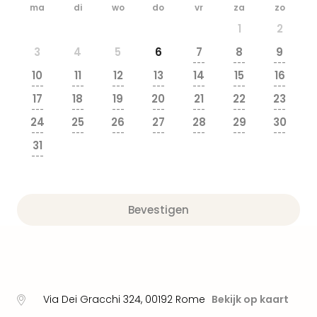
Beek
ma
di
wo
do
vr
za
zo
Ber
1
2
Wild
3
4
5
6
7
8
9
Adve
---
---
---
Zoo
10
11
12
13
14
15
16
Emm
---
---
---
---
---
---
---
17
18
19
20
21
22
23
alle
---
---
---
---
---
---
---
deal
24
25
26
27
28
29
30
Naa
---
---
---
---
---
---
---
31
Bes
---
Pret
Eur
Pret
Bevestigen
Duit
Pret
Nede
Pret
Belg
alle
Via Dei Gracchi 324
,
00192
Rome
Bekijk op kaart
aan