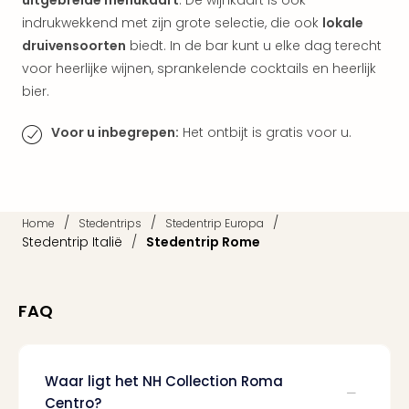
uitgebreide menukaart
. De wijnkaart is ook
Vaka
Kroa
indrukwekkend met zijn grote selectie, die ook
lokale
alle
druivensoorten
biedt. In de bar kunt u elke dag terecht
aan
voor heerlijke wijnen, sprankelende cocktails en heerlijk
Naa
bier.
cate
Hote
Voor u inbegrepen:
Het ontbijt is gratis voor u.
Nach
weg
Duu
hote
Stra
/
/
/
Home
Stedentrips
Stedentrip Europa
Kast
Stedentrip Italië
/
Stedentrip Rome
Wint
alle
hote
FAQ
Sted
Naa
bes
Waar ligt het NH Collection Roma
Eur
Lon
Centro?