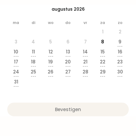
Beek
augustus 2026
Ber
Wild
ma
di
wo
do
vr
za
zo
Adve
Zoo
1
2
Emm
3
4
5
6
7
8
9
alle
---
deal
10
11
12
13
14
15
16
Naa
---
---
---
---
---
---
---
17
18
19
20
21
22
23
Bes
---
---
---
---
---
---
---
Pret
24
25
26
27
28
29
30
Eur
---
---
---
---
---
---
---
31
Pret
---
Duit
Pret
Nede
Bevestigen
Pret
Belg
alle
aan