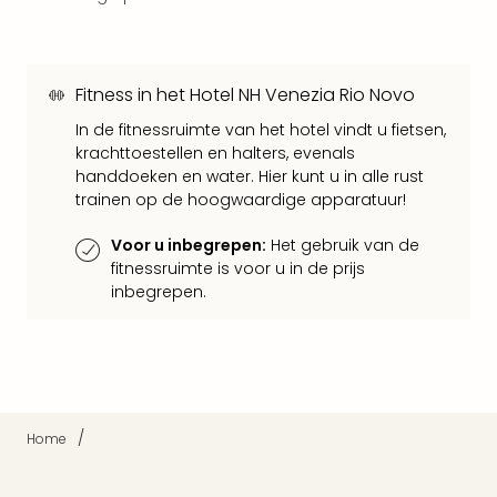
Parij
Pra
Boe
Wen
Fitness in het Hotel NH Venezia Rio Novo
alle
In de fitnessruimte van het hotel vindt u fietsen,
aan
krachttoestellen en halters, evenals
Nede
handdoeken en water. Hier kunt u in alle rust
Ams
trainen op de hoogwaardige apparatuur!
Den
Haa
Voor u inbegrepen:
Het gebruik van de
Rot
fitnessruimte is voor u in de prijs
Utre
inbegrepen.
alle
aan
Duit
Berli
Düss
Ham
/
Home
Keul
Mün