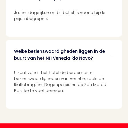
Tour
Van
Ja, het dagelijkse ontbijtbuffet is voor u bij de
Gog
prijs inbegrepen.
Mus
Con
&
Sho
Loll
Welke bezienswaardigheden liggen in de
Berli
buurt van het NH Venezia Rio Novo?
🎁
Cad
U kunt vanuit het hotel de beroemdste
Naa
bezienswaardigheden van Venetië, zoals de
cate
Rialtobrug, het Dogenpaleis en de San Marco
Cad
Basilike te voet bereiken.
Mov
Park
cad
War
Bros.
Stud