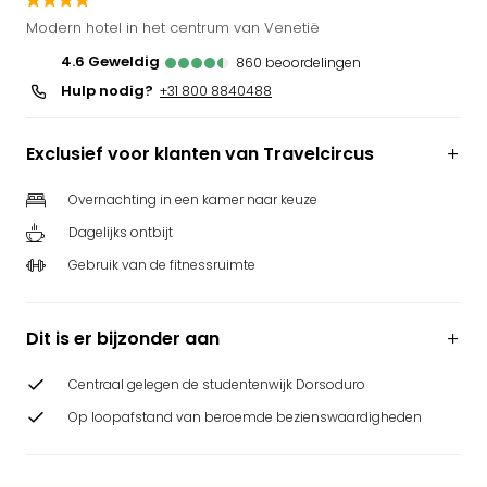
Puy
Modern hotel in het centrum van Venetië
du
4.6
geweldig
860
beoordelingen
Fou
Hulp nodig?
Bob
+31 800 8840488
alle
deal
Exclusief voor klanten van Travelcircus
Wate
Trop
Overnachting in een kamer naar keuze
Isla
Dagelijks ontbijt
Rula
The
Gebruik van de fitnessruimte
Erdi
alle
deal
Dit is er bijzonder aan
Dier
Zoo
Centraal gelegen de studentenwijk Dorsoduro
Berli
Op loopafstand van beroemde bezienswaardigheden
Sere
Park
Safa