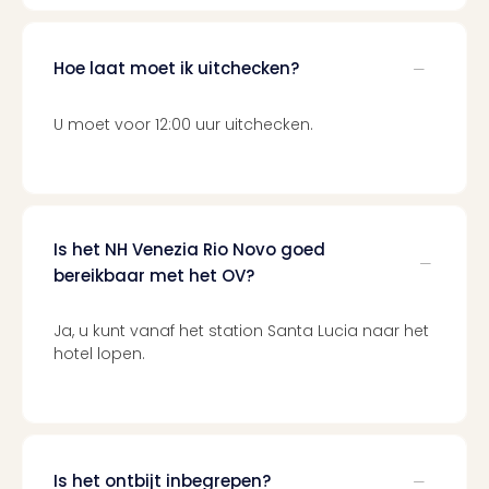
Mak
of
Harr
Hoe laat moet ik uitchecken?
Pott
Lon
met
U moet voor 12:00 uur uitchecken.
tran
Mer
Ben
&
Pors
Is het NH Venezia Rio Novo goed
Mus
bereikbaar met het OV?
Louv
Mus
Ja, u kunt vanaf het station Santa Lucia naar het
Kast
hotel lopen.
van
Versa
Ga
of
Thro
Stud
Is het ontbijt inbegrepen?