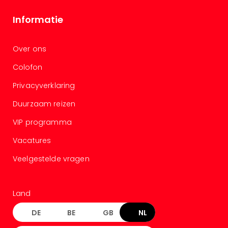
Tour
Harr
Informatie
Pott
and
the
Over ons
curs
Colofon
chil
Lon
Privacyverklaring
Disn
Paris
Duurzaam reizen
Aut
VIP programma
bele
Stut
Vacatures
Ove
Veelgestelde vragen
Trav
Trav
Ove
Trav
Land
Ove
DE
BE
GB
NL
ons
Ban