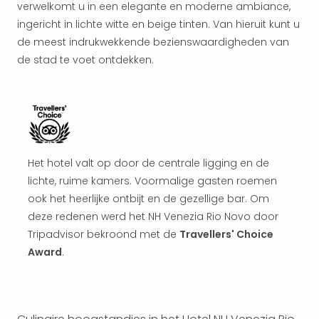
Kort
verwelkomt u in een elegante en moderne ambiance,
vaka
ingericht in lichte witte en beige tinten. Van hieruit kunt u
Naa
de meest indrukwekkende bezienswaardigheden van
bes
de stad te voet ontdekken.
Wee
weg
Wee
Belg
Wee
Duit
Wee
Het hotel valt op door de centrale ligging en de
Nede
lichte, ruime kamers. Voormalige gasten roemen
alle
ook het heerlijke ontbijt en de gezellige bar. Om
wee
deze redenen werd het NH Venezia Rio Novo door
weg
Tripadvisor bekroond met de
Travellers' Choice
Vaka
Award
.
Vaka
Oost
Vaka
Italië