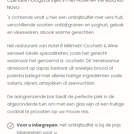
Culinaire hoogstandjes in het Hotel NH Venezia Rio
Vaka
Kroa
Novo
alle
's Ochtends vindt u hier een ontbijtbuffet met vers fruit,
aan
verschillende soorten ontbijtgranen en yoghurt, gebak
Naa
en vleeswaren, alsook warme gerechten.
cate
Hote
Het restaurant van Hotel 8 Millimetri Cicchetti & Wine
Nach
weg
serveert lokale specialiteiten, zoals het gerecht
Duu
waarnaar het genoemd is: cicchetti. Dit Venetiaanse
hote
atnwoord op tapas bestaat uit sneetjes brood of
Stra
polenta belegd met allerlei hartige ingrediënten zoals
Kast
salami, olijven, artisjokken of zeevruchten.
Wint
alle
De aangrenzende bar biedt de perfecte plek in de
hote
afgezonderde tuin om met een glas wijn of een fruitige
Sted
cocktail te proosten op uw mooie reis.
Naa
bes
Voor u inbegrepen:
Het ontbijtbuffet is bij de prijs
Eur
Lon
inbegrepen voor u.