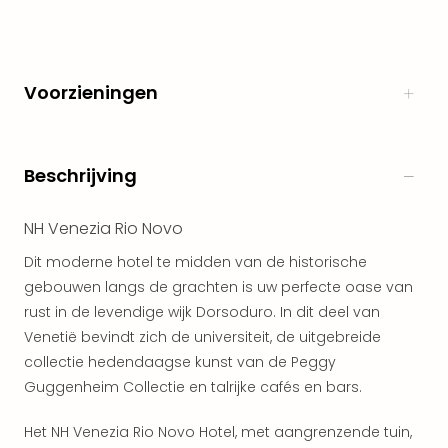
Naa
cate
Well
Cent
Voorzieningen
Tau
Spa
alle
aan
Beschrijving
The
Bad
NH Venezia Rio Novo
Nie
Clau
Dit moderne hotel te midden van de historische
The
gebouwen langs de grachten is uw perfecte oase van
Bad
rust in de levendige wijk Dorsoduro. In dit deel van
Sch
Venetië bevindt zich de universiteit, de uitgebreide
San
collectie hedendaagse kunst van de Peggy
Bali
Guggenheim Collectie en talrijke cafés en bars.
The
alle
Het NH Venezia Rio Novo Hotel, met aangrenzende tuin,
aan