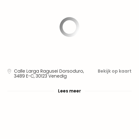
Well
Naa
bes
Well
Well
Duit
Well
Nede
Well
Oost
alle
Calle Larga Ragusei Dorsoduro,
Bekijk op kaart
aan
3489 E-C
,
30123
Venedig
The
The
Lees meer
Duit
The
Nede
The
Oost
alle
aan