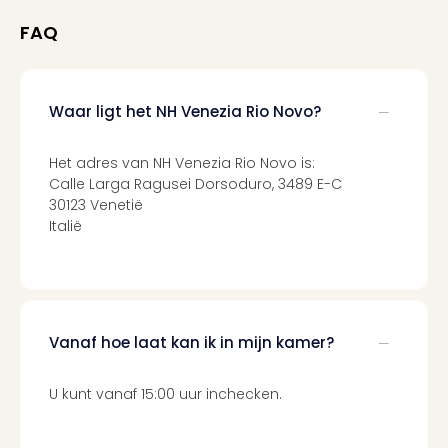
alle
aan
FAQ
Belg
Ant
Brus
Waar ligt het NH Venezia Rio Novo?
alle
aan
Cult
Het adres van NH Venezia Rio Novo is:
Naa
Calle Larga Ragusei Dorsoduro, 3489 E-C
cate
30123 Venetië
Italië
Mus
en
tent
The
Mak
of
Vanaf hoe laat kan ik in mijn kamer?
Harr
Pott
U kunt vanaf 15:00 uur inchecken.
Lon
The