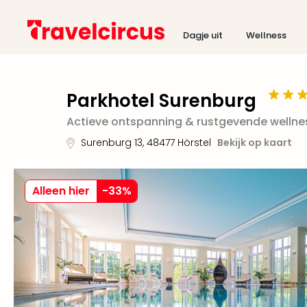
Dagje uit
Wellness
Parkhotel Surenburg
Actieve ontspanning & rustgevende wellnes
Surenburg 13
,
48477
Hörstel
Bekijk op kaart
Alleen hier
-
33
%