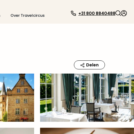
+31 800 8840488
n
Over Travelcircus
Delen