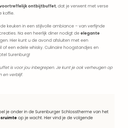
voortreffelijk ontbijtbuffet
, dat je verwent met verse
 koffie.
nde keuken in een stijlvolle ambiance – van verfijnde
creaties. Na een heerlijk diner nodigt de
elegante
gen. Hier kunt u de avond afsluiten met een
il of een edele whisky. Culinaire hoogstandjes en
otel Surenburg!
buffet is voor jou inbegrepen. Je kunt je ook verheugen op
n verblijf.
el je onder in de Surenburger Schlosstherme van het
ssruimte
op je wacht. Hier vind je de volgende