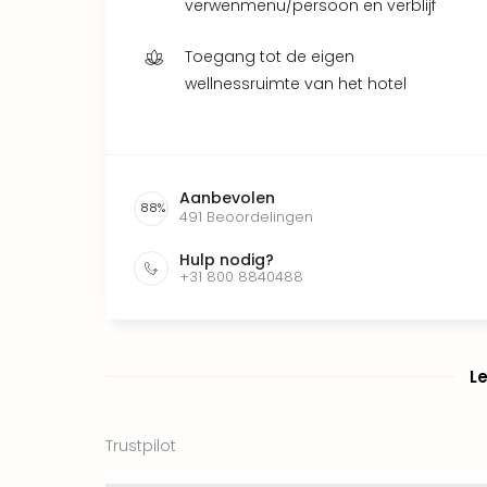
verwenmenu/persoon en verblijf
Toegang tot de eigen
wellnessruimte van het hotel
Aanbevolen
88
%
491
Beoordelingen
Hulp nodig?
+31 800 8840488
L
Trustpilot