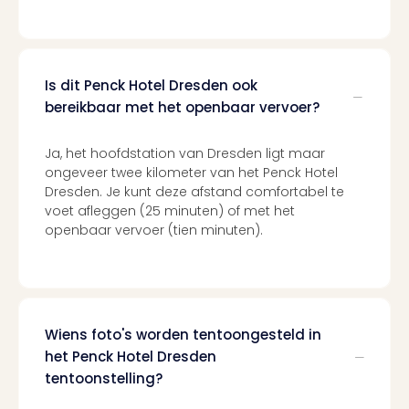
Mak
of
Harr
Pott
Lon
Is dit Penck Hotel Dresden ook
met
bereikbaar met het openbaar vervoer?
tran
Mer
Ja, het hoofdstation van Dresden ligt maar
Ben
ongeveer twee kilometer van het Penck Hotel
&
Dresden. Je kunt deze afstand comfortabel te
Pors
voet afleggen (25 minuten) of met het
Mus
openbaar vervoer (tien minuten).
Louv
Mus
Kast
van
Versa
Wiens foto's worden tentoongesteld in
Ga
het Penck Hotel Dresden
of
tentoonstelling?
Thro
Stud