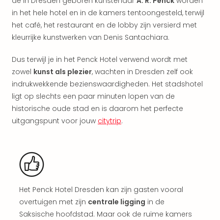
de in Dresden geboren kunstenaar
A. R. Penck
worden
Kort
in het hele hotel en in de kamers tentoongesteld, terwijl
vaka
het café, het restaurant en de lobby zijn versierd met
Naa
bes
kleurrijke kunstwerken van Denis Santachiara.
Wee
weg
Dus terwijl je in het Penck Hotel verwend wordt met
Wee
zowel
kunst als plezier
, wachten in Dresden zelf ook
Belg
indrukwekkende bezienswaardigheden. Het stadshotel
Wee
ligt op slechts een paar minuten lopen van de
Duit
historische oude stad en is daarom het perfecte
Wee
uitgangspunt voor jouw
citytrip
.
Nede
alle
wee
weg
Vaka
Vaka
Oost
Het Penck Hotel Dresden kan zijn gasten vooral
Vaka
overtuigen met zijn
centrale ligging
in de
Italië
Saksische hoofdstad. Maar ook de ruime kamers