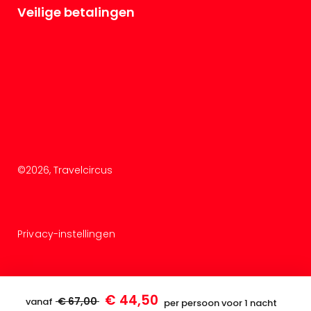
Veilige betalingen
©
2026
, Travelcircus
Privacy-instellingen
€ 44,50
€ 67,00
vanaf
per persoon voor 1 nacht