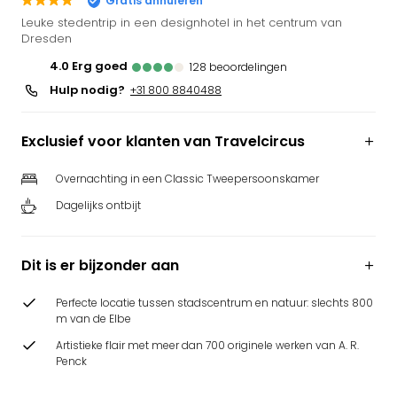
Gratis annuleren
Puy
Leuke stedentrip in een designhotel in het centrum van
du
Dresden
Fou
4.0
erg goed
128
beoordelingen
Bob
Hulp nodig?
+31 800 8840488
alle
deal
Wate
Exclusief voor klanten van Travelcircus
Trop
Isla
Overnachting in een Classic Tweepersoonskamer
Rula
Dagelijks ontbijt
The
Erdi
alle
Dit is er bijzonder aan
deal
Dier
Perfecte locatie tussen stadscentrum en natuur: slechts 800
Zoo
m van de Elbe
Berli
Artistieke flair met meer dan 700 originele werken van A. R.
Sere
Penck
Park
Safa