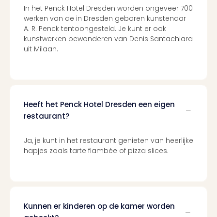
Tour
In het Penck Hotel Dresden worden ongeveer 700
Van
werken van de in Dresden geboren kunstenaar
Gog
A. R. Penck tentoongesteld. Je kunt er ook
Mus
kunstwerken bewonderen van Denis Santachiara
Con
uit Milaan.
&
Sho
Loll
Berli
🎁
Heeft het Penck Hotel Dresden een eigen
Cad
restaurant?
Naa
cate
Ja, je kunt in het restaurant genieten van heerlijke
Cad
hapjes zoals tarte flambée of pizza slices.
Mov
Park
cad
War
Bros.
Kunnen er kinderen op de kamer worden
Stud