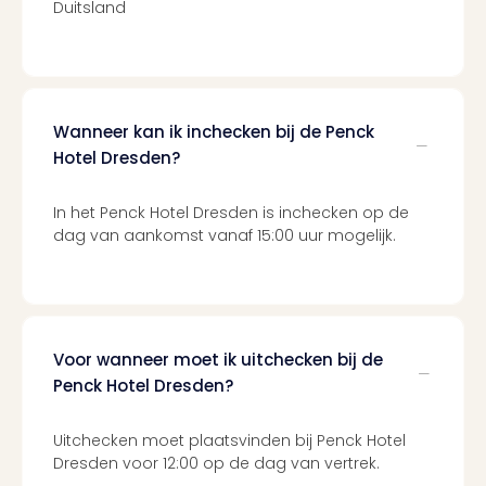
alle
Duitsland
aan
Belg
Ant
Brus
alle
Wanneer kan ik inchecken bij de Penck
aan
Hotel Dresden?
Cult
Naa
In het Penck Hotel Dresden is inchecken op de
cate
dag van aankomst vanaf 15:00 uur mogelijk.
Mus
en
tent
The
Mak
Voor wanneer moet ik uitchecken bij de
of
Penck Hotel Dresden?
Harr
Pott
Lon
Uitchecken moet plaatsvinden bij Penck Hotel
The
Dresden voor 12:00 op de dag van vertrek.