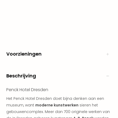
Naa
cate
Well
Cent
Tau
Spa
alle
aan
The
Voorzieningen
Bad
Nie
Clau
The
Beschrijving
Bad
Sch
Penck Hotel Dresden
San
Bali
Het Penck Hotel Dresden doet bijna denken aan een
The
museum, want
moderne kunstwerken
sieren het
alle
gebouwencomplex. Meer dan 700 originele werken van
aan