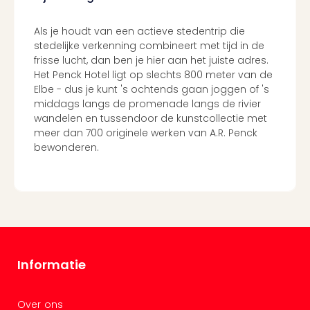
Duu
reiz
Als je houdt van een actieve stedentrip die
Col
stedelijke verkenning combineert met tijd in de
Priv
frisse lucht, dan ben je hier aan het juiste adres.
Het Penck Hotel ligt op slechts 800 meter van de
Elbe - dus je kunt 's ochtends gaan joggen of 's
middags langs de promenade langs de rivier
wandelen en tussendoor de kunstcollectie met
meer dan 700 originele werken van A.R. Penck
bewonderen.
Informatie
Over ons