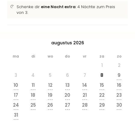
Beek
Schenke dir
eine Nacht extra
: 4 Nächte zum Preis
Ber
von 3.
Wild
Adve
Zoo
Emm
augustus 2026
alle
deal
Naa
ma
di
wo
do
vr
za
zo
Bes
1
2
Pret
3
4
5
6
7
8
9
Eur
---
Pret
10
11
12
13
14
15
16
Duit
---
---
---
---
---
---
---
17
18
19
20
21
22
23
Pret
---
---
---
---
---
---
---
Nede
24
25
26
27
28
29
30
Pret
---
---
---
---
---
---
---
31
Belg
---
alle
aan