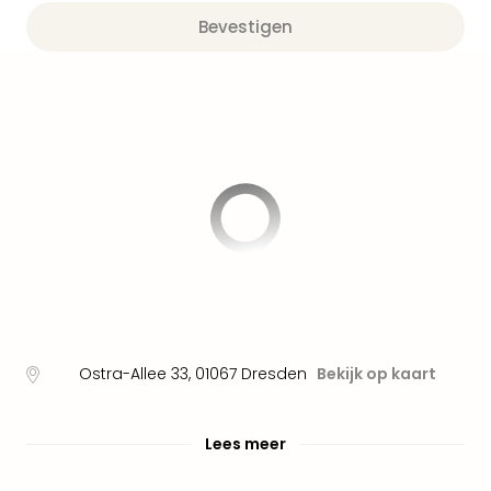
Well
Bevestigen
Naa
bes
Well
Well
Duit
Well
Nede
Well
Oost
alle
aan
The
The
Duit
The
Ostra-Allee 33
,
01067
Dresden
Bekijk op kaart
Nede
The
Oost
Lees meer
alle
aan