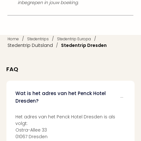
inbegrepen in jouw boeking.
Parij
Pra
Boe
Wen
alle
/
/
/
aan
Home
Stedentrips
Stedentrip Europa
Stedentrip Duitsland
/
Stedentrip Dresden
Nede
Ams
Den
Haa
FAQ
Rot
Utre
alle
Wat is het adres van het Penck Hotel
aan
Dresden?
Duit
Berli
Düss
Het adres van het Penck Hotel Dresden is als
Ham
volgt:
Keul
Ostra-Allee 33
Mün
01067 Dresden