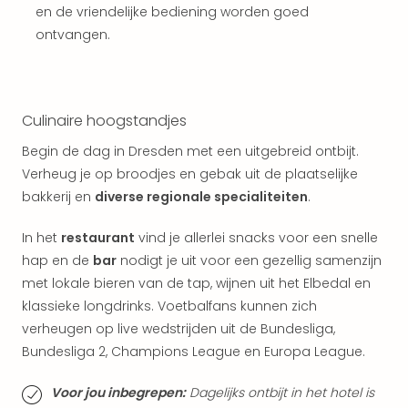
Vaka
en de vriendelijke bediening worden goed
Kroa
ontvangen.
alle
aan
Naa
cate
Culinaire hoogstandjes
Hote
Nach
Begin de dag in Dresden met een uitgebreid ontbijt.
weg
Verheug je op broodjes en gebak uit de plaatselijke
Duu
bakkerij en
diverse regionale specialiteiten
.
hote
Stra
In het
restaurant
vind je allerlei snacks voor een snelle
Kast
hap en de
bar
nodigt je uit voor een gezellig samenzijn
Wint
alle
met lokale bieren van de tap, wijnen uit het Elbedal en
hote
klassieke longdrinks. Voetbalfans kunnen zich
Sted
verheugen op live wedstrijden uit de Bundesliga,
Naa
Bundesliga 2, Champions League en Europa League.
bes
Eur
Voor jou inbegrepen:
Dagelijks ontbijt in het hotel is
Lon