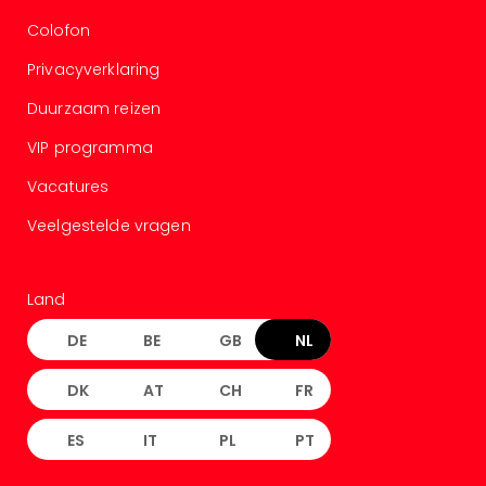
Colofon
Privacyverklaring
Duurzaam reizen
VIP programma
Vacatures
Veelgestelde vragen
Land
DE
BE
GB
NL
DK
AT
CH
FR
ES
IT
PL
PT