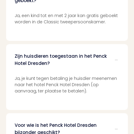
geboekt?
Tour
Harr
Pott
Ja, een kind tot en met 2 jaar kan gratis geboekt
and
worden in de Classic tweepersoonskamer.
the
curs
chil
Lon
Disn
Zijn huisdieren toegestaan in het Penck
Paris
Hotel Dresden?
Aut
bele
Ja, je kunt tegen betaling je huisdier meenemen
Stut
naar het hotel Penck Hotel Dresden (op
Ove
aanvraag, ter plaatse te betalen).
Trav
Trav
Ove
Trav
Ove
Voor wie is het Penck Hotel Dresden
ons
bijzonder geschikt?
Ban