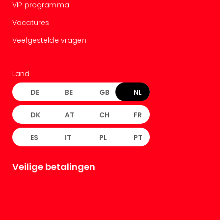
VIP programma
Vacatures
Veelgestelde vragen
Land
DE
BE
GB
NL
DK
AT
CH
FR
ES
IT
PL
PT
Veilige betalingen