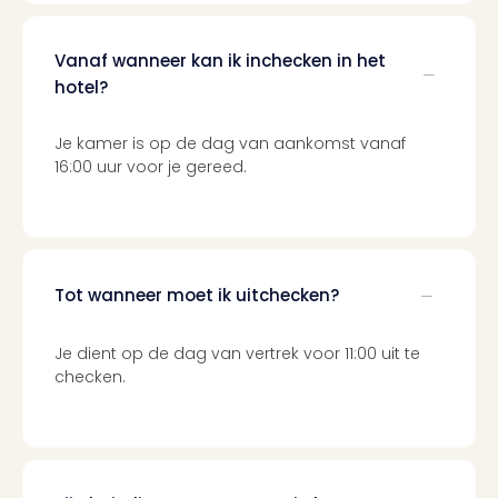
Tour
Van
Vanaf wanneer kan ik inchecken in het
Gog
hotel?
Mus
Con
&
Je kamer is op de dag van aankomst vanaf
Sho
16:00 uur voor je gereed.
Loll
Berli
🎁
Cad
Naa
Tot wanneer moet ik uitchecken?
cate
Cad
Je dient op de dag van vertrek voor 11:00 uit te
Mov
checken.
Park
cad
War
Bros.
Stud