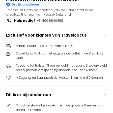
Gratis annuleren
Puy
Je time-out aan de poorten van de Hanzestad in de
du
grootste thermen van Noord-Duitsland
Fou
Hulp nodig?
+31 800 8840488
Bob
alle
deal
Exclusief voor klanten van Travelcircus
Wate
Trop
Vanaf 1 nacht in de kamer van je keuze
Isla
Dagelijks ontbijt van het uitgebreide buffet in de Breakfast
Rula
Club
The
Toegang tot HolstenTherme/nacht incl. sauna & waterwereld
Erdi
met glijbanen, ontspanningsbaden, 7 sauna's & meer
alle
deal
1x Zugang zur Saunawelt der HolstenTherme mit 7 Saunen
Dier
Zoo
Berli
Dit is er bijzonder aan
Sere
Park
Paradijselijke wellnessvakantie in de grootste thermen van
Noord-Duitsland
Safa