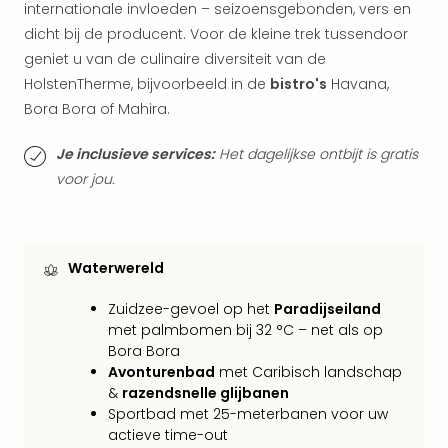
internationale invloeden – seizoensgebonden, vers en
Parij
dicht bij de producent. Voor de kleine trek tussendoor
Pra
geniet u van de culinaire diversiteit van de
Boe
Wen
HolstenTherme, bijvoorbeeld in de
bistro's
Havana,
alle
Bora Bora of Mahira.
aan
Nede
Je inclusieve services:
Het dagelijkse ontbijt is gratis
Ams
voor jou.
Den
Haa
Rot
Utre
Waterwereld
alle
aan
Zuidzee-gevoel op het
Paradijseiland
Duit
met palmbomen bij 32 °C – net als op
Berli
Bora Bora
Düss
Avonturenbad
met Caribisch landschap
Ham
&
razendsnelle glijbanen
Keul
Sportbad met 25-meterbanen voor uw
Mün
actieve time-out