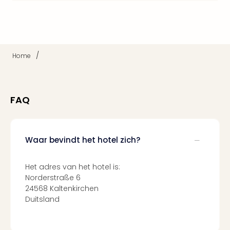
Mak
of
Harr
Pott
Lon
/
met
Home
tran
Mer
Ben
FAQ
&
Pors
Mus
Louv
Waar bevindt het hotel zich?
Mus
Kast
Het adres van het hotel is:
van
Norderstraße 6
Versa
24568 Kaltenkirchen
Ga
Duitsland
of
Thro
Stud