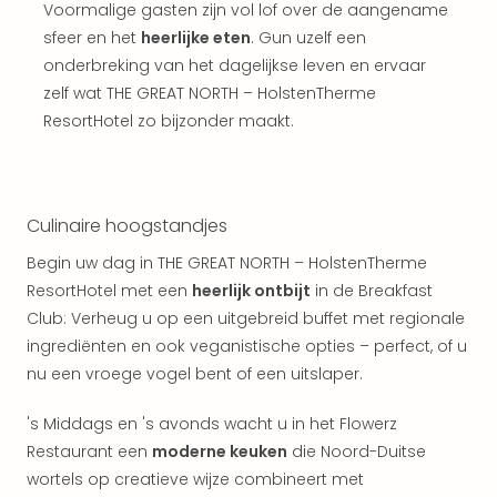
Vaka
Voormalige gasten zijn vol lof over de aangename
Kroa
sfeer en het
heerlijke eten
. Gun uzelf een
alle
onderbreking van het dagelijkse leven en ervaar
aan
zelf wat THE GREAT NORTH – HolstenTherme
Naa
ResortHotel zo bijzonder maakt.
cate
Hote
Nach
weg
Duu
Culinaire hoogstandjes
hote
Begin uw dag in THE GREAT NORTH – HolstenTherme
Stra
ResortHotel met een
heerlijk ontbijt
in de Breakfast
Kast
Club: Verheug u op een uitgebreid buffet met regionale
Wint
alle
ingrediënten en ook veganistische opties – perfect, of u
hote
nu een vroege vogel bent of een uitslaper.
Sted
Naa
's Middags en 's avonds wacht u in het Flowerz
bes
Restaurant een
moderne keuken
die Noord-Duitse
Eur
wortels op creatieve wijze combineert met
Lon