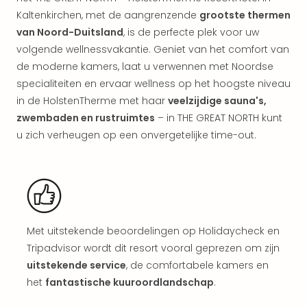
Kort
Kaltenkirchen, met de aangrenzende
grootste thermen
vaka
van Noord-Duitsland
, is de perfecte plek voor uw
Naa
volgende wellnessvakantie. Geniet van het comfort van
bes
de moderne kamers, laat u verwennen met Noordse
Wee
weg
specialiteiten en ervaar wellness op het hoogste niveau
Wee
in de HolstenTherme met haar
veelzijdige sauna's,
Belg
zwembaden en rustruimtes
– in THE GREAT NORTH kunt
Wee
u zich verheugen op een onvergetelijke time-out.
Duit
Wee
Nede
alle
wee
weg
Met uitstekende beoordelingen op Holidaycheck en
Vaka
Vaka
Tripadvisor wordt dit resort vooral geprezen om zijn
Oost
uitstekende service
, de comfortabele kamers en
Vaka
het
fantastische kuuroordlandschap
.
Italië