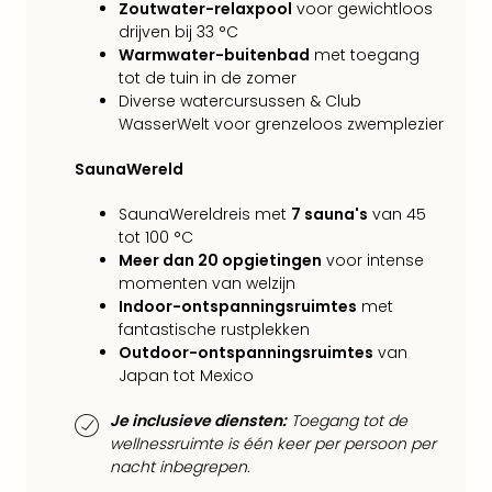
alle
Zoutwater-relaxpool
voor gewichtloos
drijven bij 33 °C
aan
Warmwater-buitenbad
met toegang
Belg
tot de tuin in de zomer
Ant
Diverse watercursussen & Club
Brus
WasserWelt voor grenzeloos zwemplezier
alle
aan
SaunaWereld
Cult
Naa
SaunaWereldreis met
7 sauna's
van 45
cate
tot 100 °C
Mus
Meer dan 20 opgietingen
voor intense
en
momenten van welzijn
tent
Indoor-ontspanningsruimtes
met
The
fantastische rustplekken
Mak
Outdoor-ontspanningsruimtes
van
of
Japan tot Mexico
Harr
Pott
Je inclusieve diensten:
Toegang tot de
Lon
wellnessruimte is één keer per persoon per
nacht inbegrepen.
The