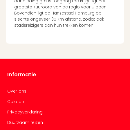
aanbieding gratis toegang toe krijgt, ligt het
grootste kuuroord van de regio voor u open.
Bovendien ligt de Hanzestad Hamburg op
slechts ongeveer 35 km afstand, zodat ook
stadsreizigers aan hun trekken komen.
Informatie
Over ons
Colofon
Privacyverklaring
Duurzaam reizen