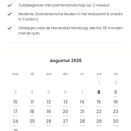
Beek
Zuidzeegevoel met palmenlandschap op 2 niveaus
Ber
Moderne, Scandinavische keuken in het restaurant & snacks
Wild
in 3 bistro's
Adve
Uitstapjes naar de Hanzestad Hamburg: slechts 35 minuten
Zoo
met de auto
Emm
alle
deal
Naa
augustus 2026
Bes
Pret
Eur
ma
di
wo
do
vr
za
zo
Pret
1
2
Duit
3
4
5
6
7
8
9
Pret
---
Nede
10
11
12
13
14
15
16
Pret
---
---
---
---
---
---
---
17
18
19
20
21
22
23
Belg
---
---
---
---
---
---
---
alle
24
25
26
27
28
29
30
aan
---
---
---
---
---
---
---
31