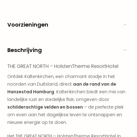
Naa
cate
Well
Voorzieningen
Cent
Tau
Spa
alle
Beschrijving
aan
The
THE GREAT NORTH – HolstenTherme ResortHotel
Bad
Nie
Ontdek Kaltenkirchen, een charmant stadje in het
Clau
noorden van Duitsland, direct
aan de rand van de
The
Hanzestad Hamburg
. Kaltenkirchen biedt een mix van
Bad
landelijke rust en stedelijke flair, omgeven door
Sch
San
schilderachtige velden en bossen
– de perfecte plek
Bali
om even aan het dagelijkse leven te ontsnappen en
The
nieuwe energie op te doen.
alle
aan
Het THE GREAT NORTH – HolstenTherme ResortHotel in