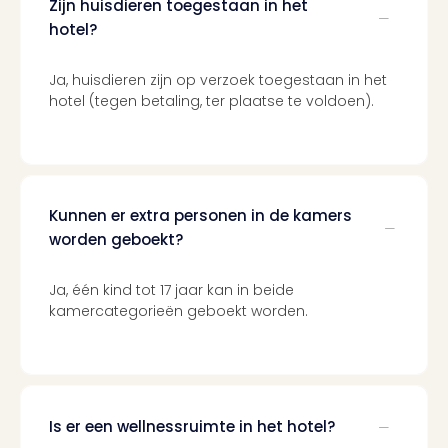
Zijn huisdieren toegestaan in het
Tour
Harr
hotel?
Pott
and
Ja, huisdieren zijn op verzoek toegestaan in het
the
hotel (tegen betaling, ter plaatse te voldoen).
curs
chil
Lon
Disn
Paris
Kunnen er extra personen in de kamers
Aut
worden geboekt?
bele
Stut
Ja, één kind tot 17 jaar kan in beide
Ove
kamercategorieën geboekt worden.
Trav
Trav
Ove
Trav
Ove
ons
Is er een wellnessruimte in het hotel?
Ban