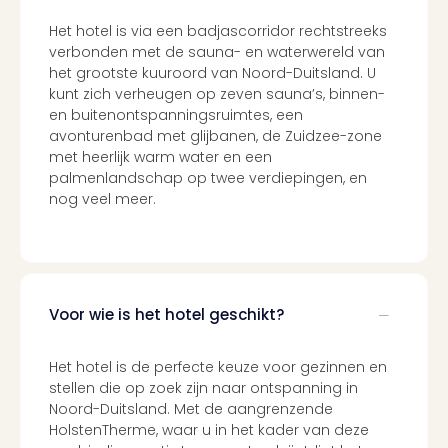
Duu
Het hotel is via een badjascorridor rechtstreeks
reiz
verbonden met de sauna- en waterwereld van
Col
het grootste kuuroord van Noord-Duitsland. U
Priv
kunt zich verheugen op zeven sauna’s, binnen-
en buitenontspanningsruimtes, een
avonturenbad met glijbanen, de Zuidzee-zone
met heerlijk warm water en een
palmenlandschap op twee verdiepingen, en
nog veel meer.
Voor wie is het hotel geschikt?
Het hotel is de perfecte keuze voor gezinnen en
stellen die op zoek zijn naar ontspanning in
Noord-Duitsland. Met de aangrenzende
HolstenTherme, waar u in het kader van deze